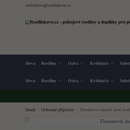
rostlinkovo@rostlinkovo.cz
Sleva
Rostliny
Osiva
Květináče
Subst
Sleva
Rostliny
Osiva
Květináče
Subst
Domů
Ochranné přípravky
Floraservis Askon® proti ho
/
/