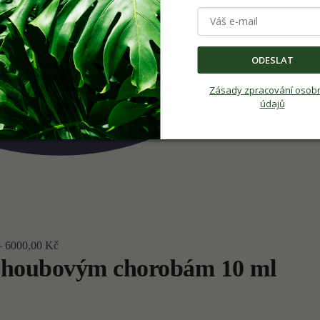
ODESLAT
Zásady zpracování osob
údajů
–
6000,00
Kč
i houbovým chorobám 10 ml