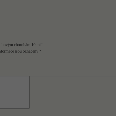
houbovým chorobám 10 ml“
nformace jsou označeny
*