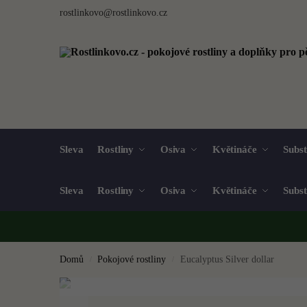
rostlinkovo@rostlinkovo.cz
Sleva
Rostliny
Osiva
Květináče
Subst
Sleva
Rostliny
Osiva
Květináče
Subst
Domů
Pokojové rostliny
Eucalyptus Silver dollar
/
/