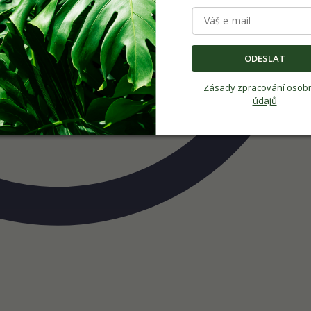
ODESLAT
Zásady zpracování osob
údajů