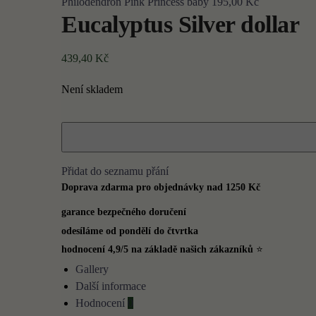
Philodendron Pink Princess baby
195,00
Kč
Eucalyptus Silver dollar
439,40
Kč
Není skladem
Přidat do seznamu přání
Doprava zdarma pro objednávky nad 1250 Kč
garance bezpečného doručení
odesíláme od pondělí do čtvrtka
hodnocení 4,9/5 na základě našich zákazníků
⭐
Gallery
Další informace
Hodnocení
0