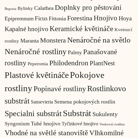
Doplnky pro pěstování
Calathea
Bylinky
Begonia
Hnojivo
Forestina
Hoya
Ficus
Epipremnum
Fittonia
Keramické květináče
Kapalné hnojivo
Kvetoucí
Nenáročné na světlo
Monstera
Maranta
rostliny
Nenáročné rostliny
Panašované
Palmy
Philodendron
rostliny
PlantNest
Peperomia
Pokojove
Plastové květináče
rostliny
Rostlinkovo
Popínavé rostliny
substrát
Semena pokojových rostlin
Sansevieria
Substrát
Specialni substrát
Sukulenty
Tuhé hnojivo
Syngonium
Tyčinkové hnojivo
Venkovní rostliny
Vhodné na světlé stanoviště
Vlhkomilné