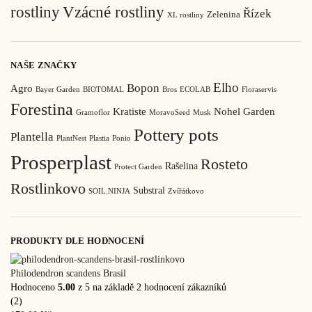
rostliny
Vzácné rostliny
Řízek
Zelenina
XL rostliny
NAŠE ZNAČKY
Elho
Bopon
Agro
Bayer Garden
BIOTOMAL
Bros
ECOLAB
Floraservis
Forestina
Kratiste
Nohel Garden
Gramoflor
MoravoSeed
Musk
Pottery pots
Plantella
PlantNest
Plastia
Ponio
Prosperplast
Rosteto
Rašelina
Protect Garden
Rostlinkovo
Substral
SOIL.NINJA
Zvířátkovo
PRODUKTY DLE HODNOCENÍ
Philodendron scandens Brasil
Hodnoceno
5.00
z 5 na základě
2
hodnocení zákazníků
(2)