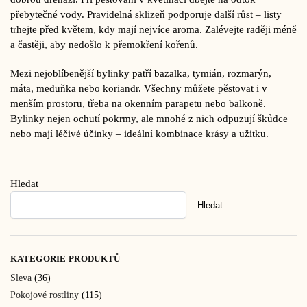
přebytečné vody. Pravidelná sklizeň podporuje další růst – listy
trhejte před květem, kdy mají nejvíce aroma. Zalévejte raději méně
a častěji, aby nedošlo k přemokření kořenů.
Mezi nejoblíbenější bylinky patří bazalka, tymián, rozmarýn,
máta, meduňka nebo koriandr. Všechny můžete pěstovat i v
menším prostoru, třeba na okenním parapetu nebo balkoně.
Bylinky nejen ochutí pokrmy, ale mnohé z nich odpuzují škůdce
nebo mají léčivé účinky – ideální kombinace krásy a užitku.
Hledat
Hledat
KATEGORIE PRODUKTŮ
Sleva
(36)
Pokojové rostliny
(115)