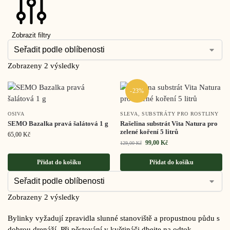
Zobrazit filtry
Zobrazeny 2 výsledky
-23%
OSIVA
SLEVA
,
SUBSTRÁTY PRO ROSTLINY
SEMO Bazalka pravá šalátová 1 g
Rašelina substrát Vita Natura pro
zelené koření 5 litrů
65,00
Kč
99,00
Kč
129,00
Kč
Přidat do košíku
Přidat do košíku
Zobrazeny 2 výsledky
Bylinky vyžadují zpravidla slunné stanoviště a propustnou půdu s
dobrou drenáží. Při pěstování v květináči dbejte na odtok