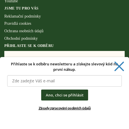
Youtube
JSME TU PRO VÁS
Reklamační podmínky
Pravidlá cookies
Ochrana osobních údajů
Obchodní podmínky
PŘIHLASTE SE K ODBĚRU
Přihlaste se k odběru newsletteru a získejte slevový kód na
Získejte speciální výhody pouze pro
první nákup.
odběratele newsletteru.
Ano, chci se přihlásit
Zásady zpracování osobních údajů
CHCI SPECIÁLNÍ VÝHODY
Zásady zpracování osobních údajů