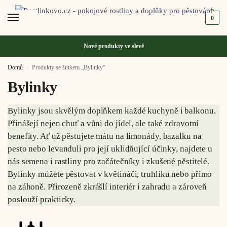
0
Nové produkty ve
slevě
Domů
Produkty se štítkem „Bylinky“
/
Bylinky
Bylinky jsou skvělým doplňkem každé kuchyně i balkonu.
Přinášejí nejen chuť a vůni do jídel, ale také zdravotní
benefity. Ať už pěstujete mátu na limonády, bazalku na
pesto nebo levanduli pro její uklidňující účinky, najdete u
nás semena i rastliny pro začátečníky i zkušené pěstitelé.
Bylinky můžete pěstovat v květináči, truhlíku nebo přímo
na záhoně. Přirozeně zkrášlí interiér i zahradu a zároveň
poslouží prakticky.