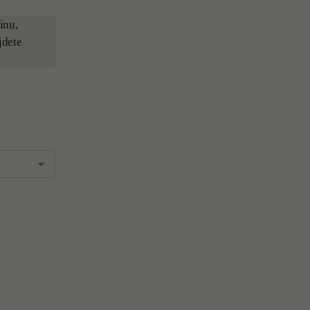
inu,
jdete