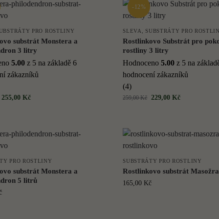
-12%
UBSTRÁTY PRO ROSTLINY
SLEVA
,
SUBSTRÁTY PRO ROSTLI
kovo substrát Monstera a
Rostlinkovo Substrát pro pok
dron 3 litry
rostliny 3 litry
eno
5.00
z 5 na základě
6
Hodnoceno
5.00
z 5 na zákla
ní zákazníků
hodnocení zákazníků
(4)
255,00
Kč
229,00
Kč
259,00
Kč
TY PRO ROSTLINY
SUBSTRÁTY PRO ROSTLINY
kovo substrát Monstera a
Rostlinkovo substrát Masožrav
dron 5 litrů
165,00
Kč
č