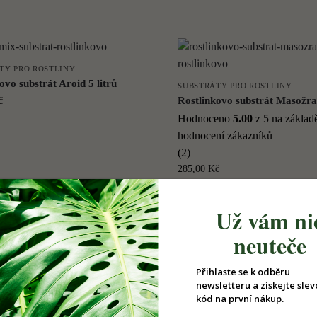
TY PRO ROSTLINY
ovo substrát Aroid 5 litrů
SUBSTRÁTY PRO ROSTLINY
Rostlinkovo substrát Masožra
č
Hodnoceno
5.00
z 5 na zákla
hodnocení zákazníků
(2)
285,00
Kč
Už vám ni
neuteče
TY PRO ROSTLINY
ovo substrát Ficus 3 litry
SUBSTRÁTY PRO ROSTLINY
Přihlaste se k odběru
Rostlinkovo substrát Monster
eno
5.00
z 5 na základě
1
newsletteru a získejte slev
Philodendron 1 litr
ní zákazníka
kód na první nákup.
165,00
Kč