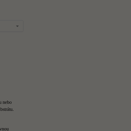
ku nebo
bstrátu.
ávnou