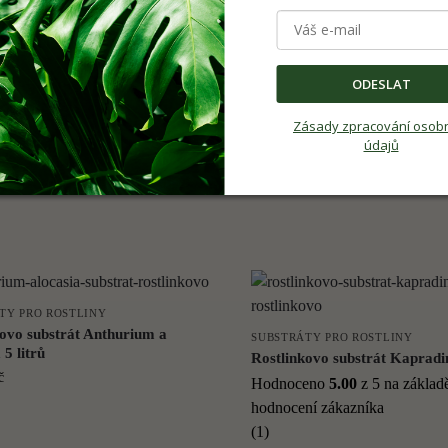
č
ODESLAT
Zásady zpracování osob
TY PRO ROSTLINY
SUBSTRÁTY PRO ROSTLINY
údajů
ovo Keramzit 1 litr
Rostlinkovo substrát Fialka 5 
č
325,00
Kč
TY PRO ROSTLINY
kovo substrát Anthurium a
SUBSTRÁTY PRO ROSTLINY
 5 litrů
Rostlinkovo substrát Kapradin
č
Hodnoceno
5.00
z 5 na zákla
hodnocení zákazníka
(1)