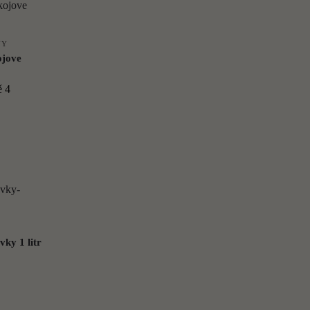
NY
ojove
dě
4
ky 1 litr