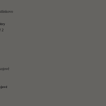
itry
dě
2
ojové