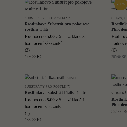
-11%
SUBSTRÁTY PRO ROSTLINY
SLEVA
,
S
Rostlinkovo Substrát pro pokojove
Rostlin
rostliny 1 litr
Philoden
Hodnoceno
5.00
z 5 na základě
3
Hodnoc
hodnocení zákazníků
hodnoce
(3)
(6)
129,00
Kč
285,00
Kč
SUBSTRÁTY PRO ROSTLINY
Rostlinkovo substrát Fialka 1 litr
SUBSTRÁ
Rostlin
Hodnoceno
5.00
z 5 na základě
1
Philoden
hodnocení zákazníka
325,00
K
(1)
165,00
Kč