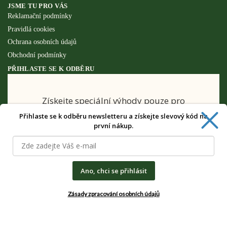
JSME TU PRO VÁS
Reklamační podmínky
Pravidlá cookies
Ochrana osobních údajů
Obchodní podmínky
PŘIHLASTE SE K ODBĚRU
Získejte speciální výhody pouze pro
odběratele newsletteru.
Přihlaste se k odběru newsletteru a získejte slevový kód na
první nákup.
Ano, chci se přihlásit
CHCI SPECIÁLNÍ VÝHODY
Zásady zpracování osobních údajů
Zásady zpracování osobních údajů