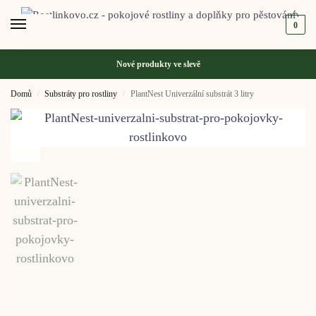
0
Nové produkty ve
slevě
Domů
Substráty pro rostliny
PlantNest Univerzální substrát 3 litry
/
/