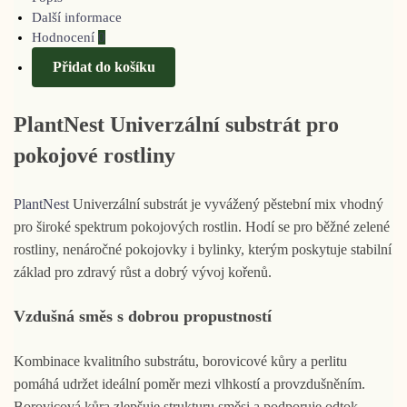
Další informace
Hodnocení
0
Přidat do košíku
PlantNest Univerzální substrát pro
pokojové rostliny
PlantNest
Univerzální substrát je vyvážený pěstební mix vhodný
pro široké spektrum pokojových rostlin. Hodí se pro běžné zelené
rostliny, nenáročné pokojovky i bylinky, kterým poskytuje stabilní
základ pro zdravý růst a dobrý vývoj kořenů.
Vzdušná směs s dobrou propustností
Kombinace kvalitního substrátu, borovicové kůry a perlitu
pomáhá udržet ideální poměr mezi vlhkostí a provzdušněním.
Borovicová kůra zlepšuje strukturu směsi a podporuje odtok