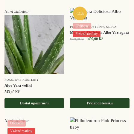
Není skladem
-11%
Oblíbené
POKOJOVÉ ROSTLINY
,
SLEVA
Monstera Deliciosa Albo Variegata
Vzácné rostliny
1490,00
Kč
1670,00
Kč
POKOJOVÉ ROSTLINY
Aloe Vera veliké
543,40
Kč
Dostat upozornění
Přidat do košíku
Není skladem
Oblíbené
Vzácné rostliny