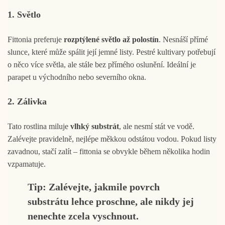
1. Světlo
Fittonia preferuje
rozptýlené světlo až polostín
. Nesnáší přímé
slunce, které může spálit její jemné listy. Pestré kultivary potřebují
o něco více světla, ale stále bez přímého oslunění. Ideální je
parapet u východního nebo severního okna.
2. Zálivka
Tato rostlina miluje
vlhký substrát
, ale nesmí stát ve vodě.
Zalévejte pravidelně, nejlépe měkkou odstátou vodou. Pokud listy
zavadnou, stačí zalít – fittonia se obvykle během několika hodin
vzpamatuje.
Tip:
Zalévejte, jakmile povrch
substrátu lehce proschne, ale nikdy jej
nenechte zcela vyschnout.