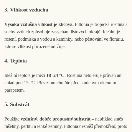
3. Vlhkost vzduchu
Vysoká vzdušná vlhkost je klíčová.
Fittonia je tropická rostlina a
suchý vzduch způsobuje zasychání listových okrajů. Ideální je
rosení, podmiska s vodou a kamínky, nebo pěstování ve floráriu,
kde se vlhkost přirozeně udržuje.
4. Teplota
Ideální teplota je mezi
18–24 °C
. Rostlina netoleruje průvan ani
chlad pod 15 °C. Přes zimu chraňte před studeným okenním
parapetem.
5. Substrát
Použijte
vzdušný, dobře propustný substrát
– například směs
rašeliny, perlitu a lehké zeminy. Fittonia nesnáší přemokření, proto