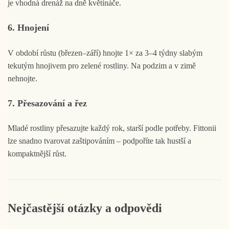
je vhodná drenáž na dně květináče.
6. Hnojení
V období růstu (březen–září) hnojte 1× za 3–4 týdny slabým
tekutým hnojivem pro zelené rostliny. Na podzim a v zimě
nehnojte.
7. Přesazování a řez
Mladé rostliny přesazujte každý rok, starší podle potřeby. Fittonii
lze snadno tvarovat zaštipováním – podpoříte tak hustší a
kompaktnější růst.
Nejčastější otázky a odpovědi