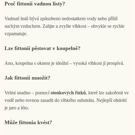
Proč fittonii vadnou listy?
Vadnutí listů bývá způsobeno nedostatkem vody nebo příliš
suchým vzduchem. Zalijte a zvyšte vlhkost – obvykle se rychle
vzpamatuje.
Lze fittonii pěstovat v koupelně?
Ano, koupelna s oknem je ideální – vysoká vlhkost jí prospívá.
Jak fittonii množit?
Velmi snadno – pomocí
stonkových řízků
, které lze zakořenit ve
vodě nebo rovnou zasadit do vlhkého substrátu. Nejlepší období
je jaro a léto.
Může fittonia kvést?