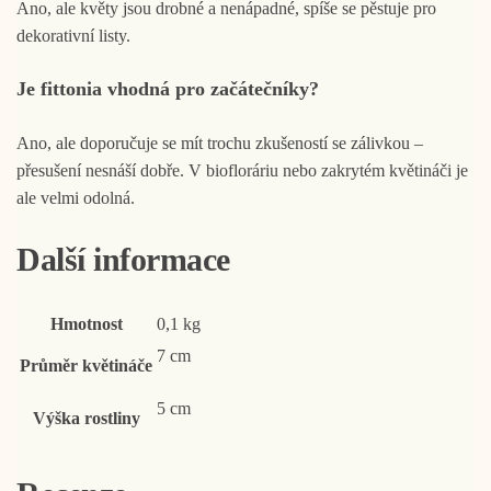
Ano, ale květy jsou drobné a nenápadné, spíše se pěstuje pro
dekorativní listy.
Je fittonia vhodná pro začátečníky?
Ano, ale doporučuje se mít trochu zkušeností se zálivkou –
přesušení nesnáší dobře. V biofloráriu nebo zakrytém květináči je
ale velmi odolná.
Další informace
Hmotnost
0,1 kg
7 cm
Průměr květináče
5 cm
Výška rostliny