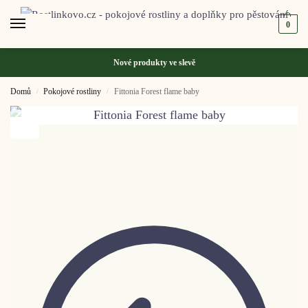
0
Nové produkty ve
slevě
Domů
Pokojové rostliny
Fittonia Forest flame baby
/
/