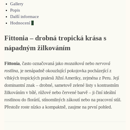
Gallery
Popis
Další informace
Hodnocení
0
Fittonia – drobná tropická krása s
nápadným žilkováním
Fittonia
, často označovaná jako
mozaiková
nebo
nervová
rostlina
, je nenápadně okouzlující pokojovka pocházející z
vlhkých tropických pralesů Jižní Ameriky, zejména z Peru. Její
dominantní znak – drobné, sametově zelené listy s kontrastním
žilkováním v bílé, růžové nebo červené barvě – ji činí ideální
rostlinou do florárií, stínomilných zákoutí nebo na pracovní stůl.
Přestože roste nízko a kompaktně, zaujme na první pohled.