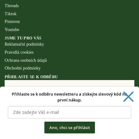
Threads
Tiktok
Pinterest
Youtube
JSME TU PRO VÁS
Reklamační podmínky
Pravidlá cookies
Ochrana osobních údajů
Obchodní podmínky
PŘIHLASTE SE K ODBĚRU
Přihlaste se k odběru newsletteru a získejte slevový kód na
Získejte speciální výhody pouze pro
první nákup.
odběratele newsletteru.
Ano, chci se přihlásit