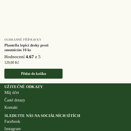
OCHRANNÉ PŘÍPRAVKY
Plantella lepící desky proti
smutnicím 10 ks
Hodnocení
4.67
z 5
129,00
Kč
Přidat do košíku
UŽITEČNÉ ODKAZY
Můj účet
Časté dotazy
Kontakt
SLEDUJTE NÁS NA SOCIÁLNÍCH SÍTÍCH
Facebook
Instagram