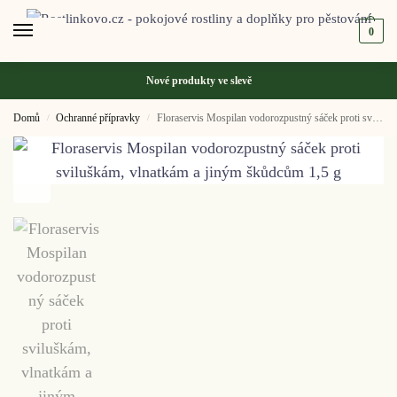
0
Nové produkty ve
slevě
Domů
Ochranné přípravky
Floraservis Mospilan vodorozpustný sáček proti sviluškám, vlnatkám a jiným škůdcům 1,5 g
/
/