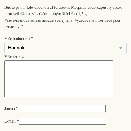
Buďte první, kdo ohodnotí „Floraservis Mospilan vodorozpustný sáček
proti sviluškám, vlnatkám a jiným škůdcům 1,5 g“
Vaše e-mailová adresa nebude zveřejněna.
Vyžadované informace jsou
označeny
*
Vaše hodnocení
*
Vaše recenze
*
Jméno
*
E-mail
*