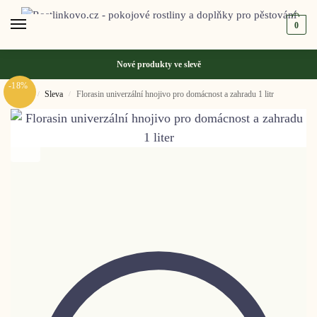
0
Nové produkty ve
slevě
-18%
Domů
Sleva
Florasin univerzální hnojivo pro domácnost a zahradu 1 litr
/
/