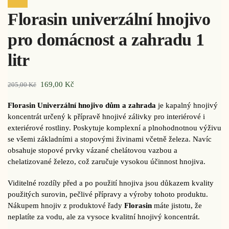
Sleva!
Florasin univerzální hnojivo
pro domácnost a zahradu 1
litr
169,00
Kč
205,00
Kč
Florasin Univerzální hnojivo dům a zahrada
je kapalný hnojivý
koncentrát určený k přípravě hnojivé zálivky pro interiérové i
exteriérové rostliny. Poskytuje komplexní a plnohodnotnou výživu
se všemi základními a stopovými živinami včetně železa. Navíc
obsahuje stopové prvky vázané chelátovou vazbou a
chelatizované železo, což zaručuje vysokou účinnost hnojiva.
Viditelné rozdíly před a po použití hnojiva jsou důkazem kvality
použitých surovin, pečlivé přípravy a výroby tohoto produktu.
Nákupem hnojiv z produktové řady
Florasin
máte jistotu, že
neplatíte za vodu, ale za vysoce kvalitní hnojivý koncentrát.