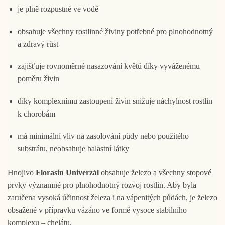
je plně rozpustné ve vodě
obsahuje všechny rostlinné živiny potřebné pro plnohodnotný
a zdravý růst
zajišťuje rovnoměrné nasazování květů díky vyváženému
poměru živin
díky komplexnímu zastoupení živin snižuje náchylnost rostlin
k chorobám
má minimální vliv na zasolování půdy nebo použitého
substrátu, neobsahuje balastní látky
Hnojivo
Florasin Univerzál
obsahuje železo a všechny stopové
prvky významné pro plnohodnotný rozvoj rostlin. Aby byla
zaručena vysoká účinnost železa i na vápenitých půdách, je železo
obsažené v přípravku vázáno ve formě vysoce stabilního
komplexu – chelátu.