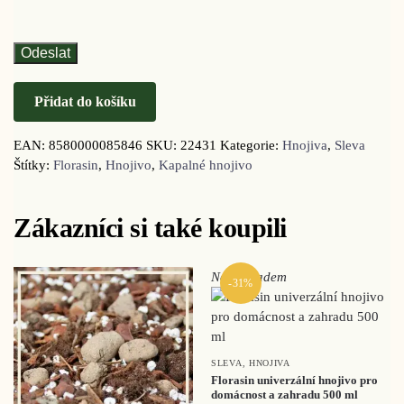
Přidat do košíku
EAN:
8580000085846
SKU:
22431
Kategorie:
Hnojiva
,
Sleva
Štítky:
Florasin
,
Hnojivo
,
Kapalné hnojivo
Zákazníci si také koupili
Není skladem
-31%
SLEVA
,
HNOJIVA
Florasin univerzální hnojivo pro
domácnost a zahradu 500 ml