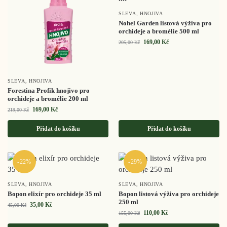
SLEVA
,
HNOJIVA
Nohel Garden listová výživa pro
orchideje a bromélie 500 ml
169,00
Kč
205,00
Kč
SLEVA
,
HNOJIVA
Forestina Profik hnojivo pro
orchideje a bromélie 200 ml
169,00
Kč
219,00
Kč
Přidat do košíku
Přidat do košíku
-22%
-29%
SLEVA
,
HNOJIVA
SLEVA
,
HNOJIVA
Bopon elixír pro orchideje 35 ml
Bopon listová výživa pro orchideje
250 ml
35,00
Kč
45,00
Kč
110,00
Kč
155,00
Kč