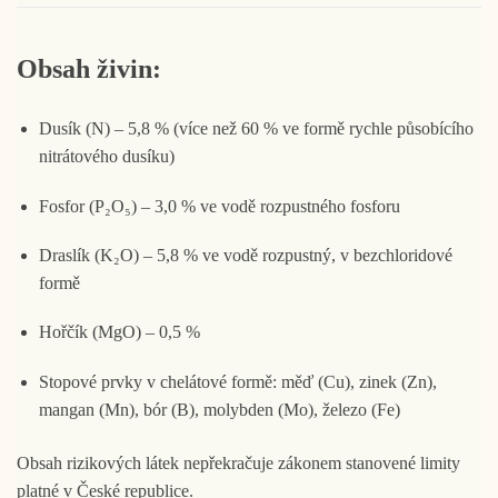
Obsah živin:
Dusík (N) – 5,8 % (více než 60 % ve formě rychle působícího
nitrátového dusíku)
Fosfor (P₂O₅) – 3,0 % ve vodě rozpustného fosforu
Draslík (K₂O) – 5,8 % ve vodě rozpustný, v bezchloridové
formě
Hořčík (MgO) – 0,5 %
Stopové prvky v chelátové formě: měď (Cu), zinek (Zn),
mangan (Mn), bór (B), molybden (Mo), železo (Fe)
Obsah rizikových látek nepřekračuje zákonem stanovené limity
platné v České republice.