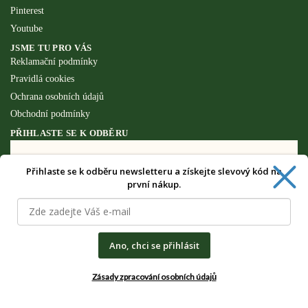
Pinterest
Youtube
JSME TU PRO VÁS
Reklamační podmínky
Pravidlá cookies
Ochrana osobních údajů
Obchodní podmínky
PŘIHLASTE SE K ODBĚRU
Přihlaste se k odběru newsletteru a získejte slevový kód na
Získejte speciální výhody pouze pro
první nákup.
odběratele newsletteru.
Ano, chci se přihlásit
Zásady zpracování osobních údajů
CHCI SPECIÁLNÍ VÝHODY