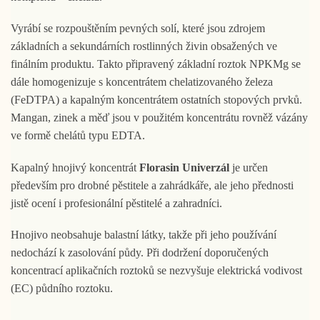
Vyrábí se rozpouštěním pevných solí, které jsou zdrojem
základních a sekundárních rostlinných živin obsažených ve
finálním produktu. Takto připravený základní roztok NPKMg se
dále homogenizuje s koncentrátem chelatizovaného železa
(FeDTPA) a kapalným koncentrátem ostatních stopových prvků.
Mangan, zinek a měď jsou v použitém koncentrátu rovněž vázány
ve formě chelátů typu EDTA.
Kapalný hnojivý koncentrát
Florasin Univerzál
je určen
především pro drobné pěstitele a zahrádkáře, ale jeho přednosti
jistě ocení i profesionální pěstitelé a zahradníci.
Hnojivo neobsahuje balastní látky, takže při jeho používání
nedochází k zasolování půdy. Při dodržení doporučených
koncentrací aplikačních roztoků se nezvyšuje elektrická vodivost
(EC) půdního roztoku.