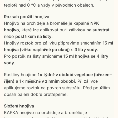
teplotě nad 0 °C a vždy v původních obalech.
Rozsah použití hnojiva
Hnojivo na orchideje a bromélie je kapalné
NPK
hnojivo
, které lze aplikovat buď
zálivkou na substrát
,
nebo
postřikem na listy
.
Hnojivý roztok pro zálivku připravíme smícháním
15 ml
hnojiva (víčko naplněné po okraj)
s
3 litry vody
.
Pro postřik na listy smícháme
15 ml hnojiva
se
4 litry
vody
.
Rostliny hnojíme
1× týdně v období vegetace (březen–
říjen)
a
1× měsíčně v zimním období
. Při zálivce
aplikujeme roztok na povrch substrátu. Před použitím
obsah balení dobře protřepeme.
Složení hnojiva
KAPKA hnojivo na orchideje a bromélie je