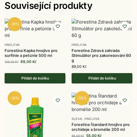
Související produkty
-31%
HNOJIVA
HNOJIVA
Forestina Kapka hnojivo pro
Forestina Zdravá zahrada
surfínie a petúnie 500 ml
Stimulátor pro zakořeňování 60
g
89,00
Kč
129,00
Kč
89,00
Kč
Přidat do košíku
Přidat do košíku
-31%
-35%
SLEVA
,
HNOJIVA
Forestina Štandard hnojivo pro
orchideje a bromélie 200 ml
55,00
Kč
85,00
Kč