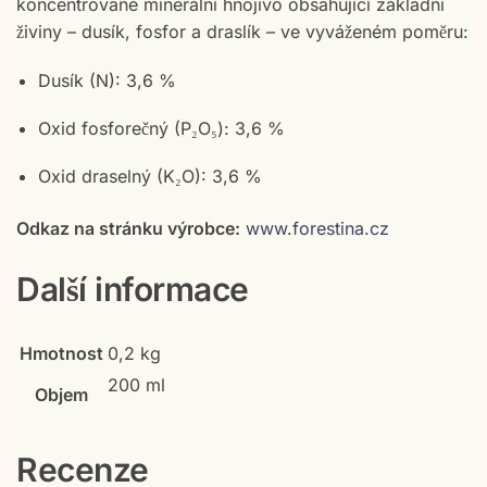
koncentrované minerální hnojivo obsahující základní
živiny – dusík, fosfor a draslík – ve vyváženém poměru:
Dusík (N): 3,6 %
Oxid fosforečný (P₂O₅): 3,6 %
Oxid draselný (K₂O): 3,6 %
Odkaz na stránku výrobce:
www.forestina.cz
Další informace
Hmotnost
0,2 kg
200 ml
Objem
Recenze