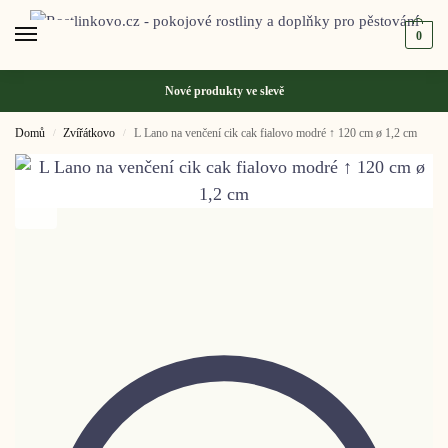
0
Nové produkty ve
slevě
Domů
Zvířátkovo
L Lano na venčení cik cak fialovo modré ↑ 120 cm ø 1,2 cm
/
/