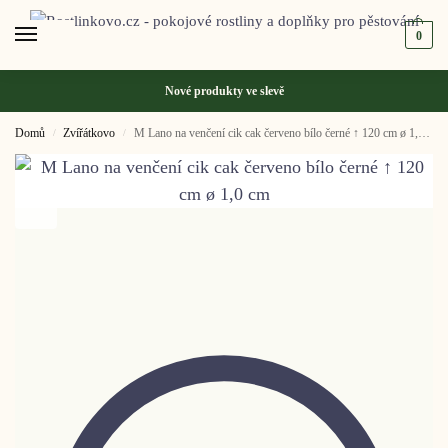
0
Nové produkty ve
slevě
Domů
Zvířátkovo
M Lano na venčení cik cak červeno bílo černé ↑ 120 cm ø 1,0 cm
/
/