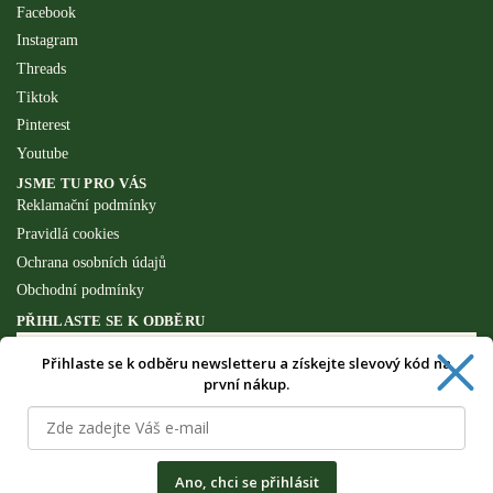
Facebook
Instagram
Threads
Tiktok
Pinterest
Youtube
JSME TU PRO VÁS
Reklamační podmínky
Pravidlá cookies
Ochrana osobních údajů
Obchodní podmínky
PŘIHLASTE SE K ODBĚRU
Přihlaste se k odběru newsletteru a získejte slevový kód na
první nákup.
Získejte speciální výhody pouze pro
odběratele newsletteru.
Ano, chci se přihlásit