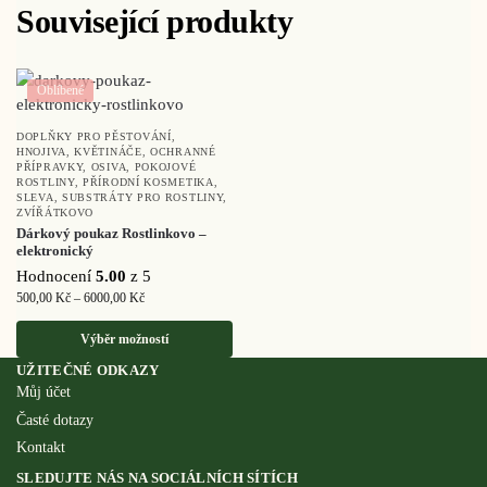
Související produkty
Oblíbené
DOPLŇKY PRO PĚSTOVÁNÍ
,
HNOJIVA
,
KVĚTINÁČE
,
OCHRANNÉ
PŘÍPRAVKY
,
OSIVA
,
POKOJOVÉ
ROSTLINY
,
PŘÍRODNÍ KOSMETIKA
,
SLEVA
,
SUBSTRÁTY PRO ROSTLINY
,
ZVÍŘÁTKOVO
Dárkový poukaz Rostlinkovo –
elektronický
Hodnocení
5.00
z 5
500,00
Kč
–
6000,00
Kč
Výběr možností
UŽITEČNÉ ODKAZY
Můj účet
Časté dotazy
Kontakt
SLEDUJTE NÁS NA SOCIÁLNÍCH SÍTÍCH