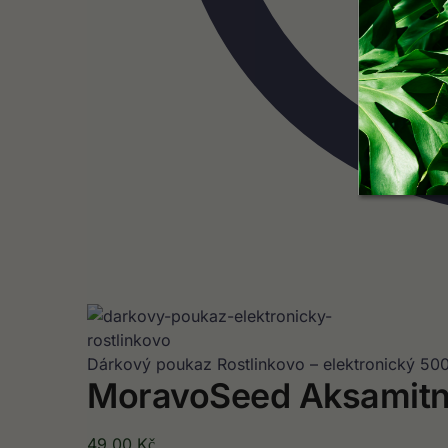
Dárkový poukaz Rostlinkovo – elektronický
50
MoravoSeed Aksamitní
49,00
Kč