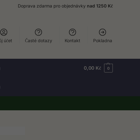
Doprava zdarma pro objednávky
nad 1250 Kč
j účet
Časté dotazy
Kontakt
Pokladna
g
0,00
Kč
0
g