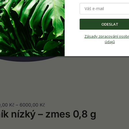
ODESLAT
Zásady zpracování osob
údajů
0,00
Kč
–
6000,00
Kč
k nízký – zmes 0,8 g