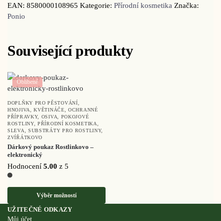
EAN:
8580000108965
Kategorie:
Přírodní kosmetika
Značka:
Ponio
Související produkty
Oblíbené
DOPLŇKY PRO PĚSTOVÁNÍ
,
HNOJIVA
,
KVĚTINÁČE
,
OCHRANNÉ
PŘÍPRAVKY
,
OSIVA
,
POKOJOVÉ
ROSTLINY
,
PŘÍRODNÍ KOSMETIKA
,
SLEVA
,
SUBSTRÁTY PRO ROSTLINY
,
ZVÍŘÁTKOVO
Dárkový poukaz Rostlinkovo –
elektronický
Hodnocení
5.00
z 5
Výběr možností
UŽITEČNÉ ODKAZY
Můj účet