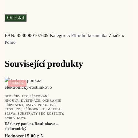
EAN:
8580000107609
Kategorie:
Přírodní kosmetika
Značka:
Ponio
Související produkty
Oblíbené
DOPLŇKY PRO PĚSTOVÁNÍ
,
HNOJIVA
,
KVĚTINÁČE
,
OCHRANNÉ
PŘÍPRAVKY
,
OSIVA
,
POKOJOVÉ
ROSTLINY
,
PŘÍRODNÍ KOSMETIKA
,
SLEVA
,
SUBSTRÁTY PRO ROSTLINY
,
ZVÍŘÁTKOVO
Dárkový poukaz Rostlinkovo –
elektronický
Hodnocení
5.00
z 5