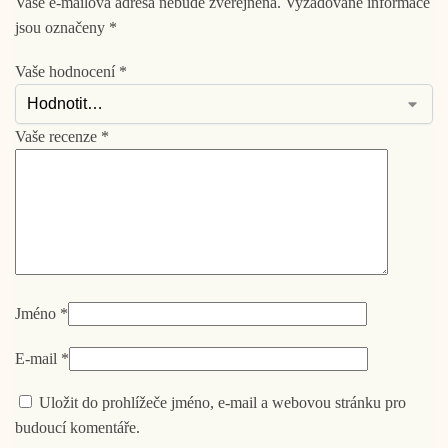
Vaše e-mailová adresa nebude zveřejněna.
Vyžadované informace
jsou označeny
*
Vaše hodnocení
*
Vaše recenze
*
Jméno
*
E-mail
*
Uložit do prohlížeče jméno, e-mail a webovou stránku pro
budoucí komentáře.