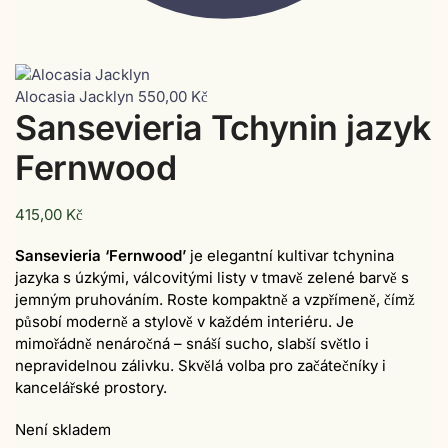
Alocasia Jacklyn
550,00
Kč
Sansevieria Tchynin jazyk
Fernwood
415,00
Kč
Sansevieria ‘Fernwood’
je elegantní kultivar tchynina
jazyka s úzkými, válcovitými listy v tmavě zelené barvě s
jemným pruhováním. Roste kompaktně a vzpřímeně, čímž
působí moderně a stylově v každém interiéru. Je
mimořádně nenáročná – snáší sucho, slabší světlo i
nepravidelnou zálivku. Skvělá volba pro začátečníky i
kancelářské prostory.
Není skladem