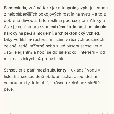
Sansevieria
, známá také jako
tchynin jazyk
, je jednou
z nejoblíbenějších pokojových rostlin na světě – a to z
dobrého důvodu. Tato rostlina pocházející z Afriky a
Asie je ceněna pro svou
extrémní odolnost
,
minimální
nároky na péči
a
moderní, architektonický vzhled
.
Díky vertikálně rostoucím listům v různých odstínech
zelené, šedé, stříbrné nebo žluté působí sansevierie
čistě, elegantně a hodí se do jakéhokoli interiéru – od
minimalistických až po rustikální.
Sansevierie patří mezi
sukulenty
– ukládají vodu v
listech a snesou delší období sucha. Jsou ideální
volbou pro ty, kdo chtějí krásnou zeleň bez složité
péče.