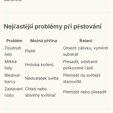
Nejčastější problémy při pěstování
Problém
Možná příčina
Řešení
Žloutnutí
Omezit zálivku, vyměnit
Přelití
listů
substrát
Měkké
Přesadit, odstranit
Hniloba kořenů
listy
poškozené části
Blednutí
Přemístit na světlejší
Nedostatek světla
barvy
stanoviště
Zastavení
Chlad nebo
Přemístit nebo přesadit
růstu
stísněný květináč