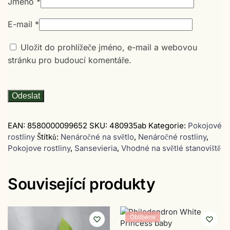
Jméno
*
E-mail
*
Uložit do prohlížeče jméno, e-mail a webovou
stránku pro budoucí komentáře.
EAN:
8580000099652
SKU:
480935ab
Kategorie:
Pokojové
rostliny
Štítků:
Nenáročné na světlo
,
Nenáročné rostliny
,
Pokojove rostliny
,
Sansevieria
,
Vhodné na světlé stanoviště
Související produkty
Oblíbené