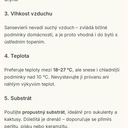
3. Vlhkost vzduchu
Sansevierii nevadí suchý vzduch – zvládá běžné
podmínky domácností, a je proto vhodná i do bytů s
ústředním topením.
4. Teplota
Preferuje teploty mezi
18–27 °C
, ale snese i chladnější
podmínky nad 10 °C. Nevystavujte ji průvanu ani
náhlým výkyvům teplot.
5. Substrát
Použijte
propustný substrát
, ideálně pro sukulenty a
kaktusy. Důležitá je drenáž – doporučuje se příměs
perlitu, písku nebo keramzitu.