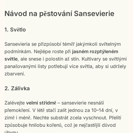
Návod na pěstování Sansevierie
1. Světlo
Sansevieria se přizpůsobí téměř jakýmkoli světelným
podmínkám. Nejlépe roste při
jasném rozptýleném
světle
, ale snese i polostín až stín. Kultivary se světlými
panašovanými listy potřebují více světla, aby si udržely
zbarvení.
2. Zálivka
Zalévejte
velmi střídmě
– sansevierie nesnáší
přemokření. V létě stačí zalít jednou za 10–14 dní, v
zimě i méně. Nechte substrát zcela vyschnout. Přelití
způsobuje hnilobu kořenů, což je nejčastější důvod
úhynu.