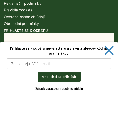
Reklamační podmínky
Pravidlá cookies
Ochrana osobních údajů
Obchodní podmínky
PŘIHLASTE SE K ODBĚRU
Získejte speciální výhody pouze pro
Přihlaste se k odběru newsletteru a získejte slevový kód na
první nákup.
odběratele newsletteru.
Ano, chci se přihlásit
CHCI SPECIÁLNÍ VÝHODY
Zásady zpracování osobních údajů
Zásady zpracování osobních údajů
© Rostlinkovo.cz