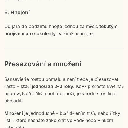
6. Hnojení
Od jara do podzimu hnojte jednou za měsíc
tekutým
hnojivem pro sukulenty
. V zimě nehnojte.
Přesazování a množení
Sansevierie rostou pomalu a není třeba je přesazovat
často –
stačí jednou za 2–3 roky
. Když přeroste květináč
nebo vytvoří příliš mnoho odnoží, je vhodné rostlinu
přesadit.
Množení
je jednoduché – buď dělením trsů, nebo řízky
listů, které necháte zakořenit ve vodě nebo vlhkém
substrátu.