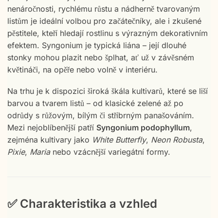
nenáročnosti, rychlému růstu a nádherně tvarovaným
listům je ideální volbou pro začátečníky, ale i zkušené
pěstitele, kteří hledají rostlinu s výrazným dekorativním
efektem. Syngonium je typická liána – její dlouhé
stonky mohou plazit nebo šplhat, ať už v závěsném
květináči, na opěře nebo volně v interiéru.
Na trhu je k dispozici široká škála kultivarů, které se liší
barvou a tvarem listů – od klasické zelené až po
odrůdy s růžovým, bílým či stříbrným panašováním.
Mezi nejoblíbenější patří
Syngonium podophyllum
,
zejména kultivary jako
White Butterfly
,
Neon Robusta
,
Pixie
,
Maria
nebo vzácnější variegátní formy.
✅ Charakteristika a vzhled