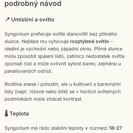
podrobný návod
📍 Umístění a světlo
Syngonium preferuje světlé stanoviště bez přímého
slunce. Nejlépe mu vyhovuje
rozptýlené světlo
–
ideální je východní nebo západní okno. Přímé slunce
může způsobit spálení listů, zatímco nedostatek světla
zpomalí růst a může ovlivnit sytost barev, zejména u
panašovaných odrůd.
Rostlina snese i polostín, ale u kultivarů s barevnými
listy (např. růžové nebo bílé) se v horších světelných
podmínkách může ztrácet kontrast.
🌡️ Teplota
Syngonium má rádo stabilní teploty v rozmezí
18–27