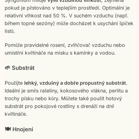
Syngonium miluje
vyšší vzdušnou vlhkost
, zejména
pokud je pěstováno v teplejším prostředí. Optimální je
relativní vlhkost nad 50 %. V suchém vzduchu (např.
během topné sezóny) může docházet k usychání špiček
listů.
Pomůže pravidelné rosení, zvlhčovač vzduchu nebo
umístění květináče na misku s kamínky a vodou.
🌱 Substrát
Použijte
lehký, vzdušný a dobře propustný substrát
.
Ideální je směs rašeliny, kokosového vlákna, perlitu a
trochy písku nebo kůry. Můžete také použít hotový
substrát pro pokojové rostliny s drenáží na dně
květináče.
🍽️ Hnojení