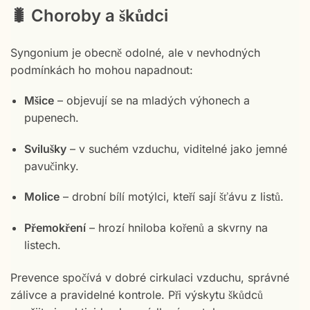
🐛 Choroby a škůdci
Syngonium je obecně odolné, ale v nevhodných
podmínkách ho mohou napadnout:
Mšice
– objevují se na mladých výhonech a
pupenech.
Svilušky
– v suchém vzduchu, viditelné jako jemné
pavučinky.
Molice
– drobní bílí motýlci, kteří sají šťávu z listů.
Přemokření
– hrozí hniloba kořenů a skvrny na
listech.
Prevence spočívá v dobré cirkulaci vzduchu, správné
zálivce a pravidelné kontrole. Při výskytu škůdců