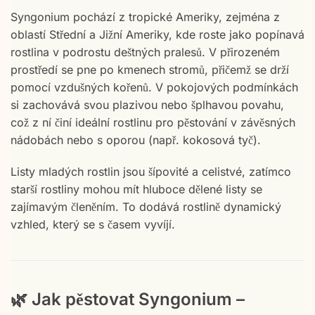
Syngonium pochází z tropické Ameriky, zejména z
oblastí Střední a Jižní Ameriky, kde roste jako popínavá
rostlina v podrostu deštných pralesů. V přirozeném
prostředí se pne po kmenech stromů, přičemž se drží
pomocí vzdušných kořenů. V pokojových podmínkách
si zachovává svou plazivou nebo šplhavou povahu,
což z ní činí ideální rostlinu pro pěstování v závěsných
nádobách nebo s oporou (např. kokosová tyč).
Listy mladých rostlin jsou šípovité a celistvé, zatímco
starší rostliny mohou mít hluboce dělené listy se
zajímavým členěním. To dodává rostlině dynamický
vzhled, který se s časem vyvíjí.
🌿 Jak pěstovat Syngonium –