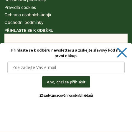
Pravidlá cookies
Ochrana osobních údajů
Obchodní podmínky
PŘIHLASTE SE K ODBĚRU
Získejte speciální výhody pouze pro
Přihlaste se k odběru newsletteru a získejte slevový kód na
odběratele newsletteru.
první nákup.
Ano, chci se přihlásit
CHCI SPECIÁLNÍ VÝHODY
Zásady zpracování osobních údajů
Zásady zpracování osobních údajů
© Rostlinkovo.cz