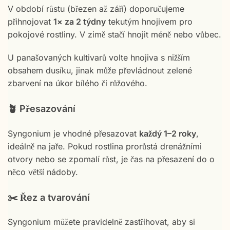
V období růstu (březen až září) doporučujeme
přihnojovat
1× za 2 týdny
tekutým hnojivem pro
pokojové rostliny. V zimě stačí hnojit méně nebo vůbec.
U panašovaných kultivarů volte hnojiva s nižším
obsahem dusíku, jinak může převládnout zelené
zbarvení na úkor bílého či růžového.
🪴 Přesazování
Syngonium je vhodné přesazovat
každý 1–2 roky
,
ideálně na jaře. Pokud rostlina prorůstá drenážními
otvory nebo se zpomalí růst, je čas na přesazení do o
něco větší nádoby.
✂️ Řez a tvarování
Syngonium můžete pravidelně zastřihovat, aby si