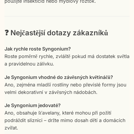
použijte insekticid nebo mýdlový roztok.
❓ Nejčastější dotazy zákazníků
Jak rychle roste Syngonium?
Roste poměrně rychle, zvláště pokud má dostatek světla
a pravidelnou zálivku.
Je Syngonium vhodné do závěsných květináčů?
Ano, zejména mladší rostliny nebo převislé formy jsou
velmi dekorativní v závěsných nádobách.
Je Syngonium jedovaté?
Ano, obsahuje šťavelany, které mohou při požití
podráždit sliznici – držte mimo dosah dětí a domácích
zvířat.