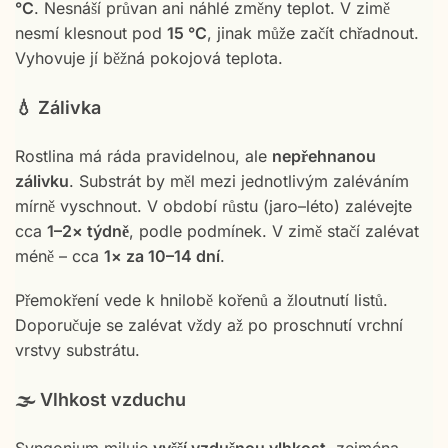
°C
. Nesnáší průvan ani náhlé změny teplot. V zimě
nesmí klesnout pod
15 °C
, jinak může začít chřadnout.
Vyhovuje jí běžná pokojová teplota.
💧 Zálivka
Rostlina má ráda pravidelnou, ale
nepřehnanou
zálivku
. Substrát by měl mezi jednotlivým zaléváním
mírně vyschnout. V období růstu (jaro–léto) zalévejte
cca
1–2× týdně
, podle podmínek. V zimě stačí zalévat
méně – cca
1× za 10–14 dní
.
Přemokření vede k hnilobě kořenů a žloutnutí listů.
Doporučuje se zalévat vždy až po proschnutí vrchní
vrstvy substrátu.
🌫️ Vlhkost vzduchu