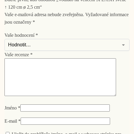
↑ 120 cm ø 2,5 cm“
Vaše e-mailová adresa nebude zveřejněna.
Vyžadované informace
jsou označeny
*
Vaše hodnocení
*
Vaše recenze
*
Jméno
*
E-mail
*