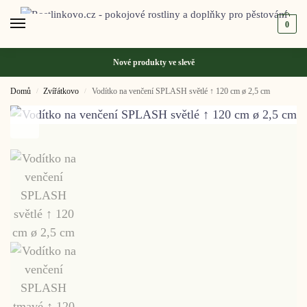
0
Nové produkty ve
slevě
Domů
Zvířátkovo
Vodítko na venčení SPLASH světlé ↑ 120 cm ø 2,5 cm
/
/