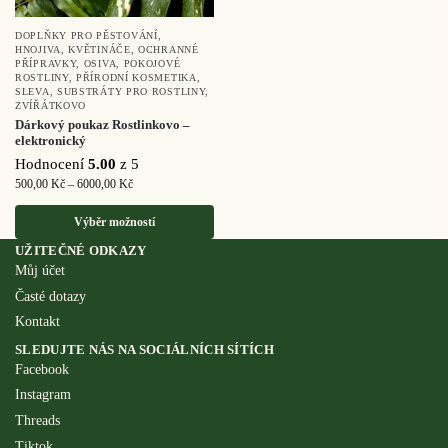
DOPLŇKY PRO PĚSTOVÁNÍ
,
HNOJIVA
,
KVĚTINÁČE
,
OCHRANNÉ
PŘÍPRAVKY
,
OSIVA
,
POKOJOVÉ
ROSTLINY
,
PŘÍRODNÍ KOSMETIKA
,
SLEVA
,
SUBSTRÁTY PRO ROSTLINY
,
ZVÍŘÁTKOVO
Dárkový poukaz Rostlinkovo –
elektronický
Hodnocení
5.00
z 5
500,00
Kč
–
6000,00
Kč
Výběr možností
UŽITEČNÉ ODKAZY
Můj účet
Časté dotazy
Kontakt
SLEDUJTE NÁS NA SOCIÁLNÍCH SÍTÍCH
Facebook
Instagram
Threads
Tiktok