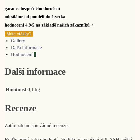
garance bezpečného doručení
odesíláme od pondělí do čtvrtka
hodnocení 4,9/5 na základě našich zákazníků
⭐
Máte otázky?
Gallery
Další informace
Hodnocení
0
Další informace
Hmotnost
0,1 kg
Recenze
Zatím zde nejsou žádné recenze.
Buďte první, kdo ohodnotí „Vodítko na venčení SPLASH světlé