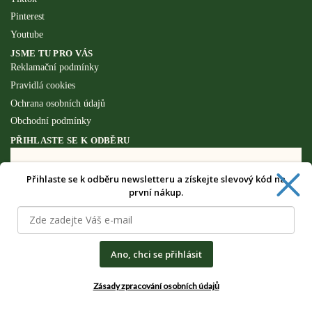
Pinterest
Youtube
JSME TU PRO VÁS
Reklamační podmínky
Pravidlá cookies
Ochrana osobních údajů
Obchodní podmínky
PŘIHLASTE SE K ODBĚRU
Přihlaste se k odběru newsletteru a získejte slevový kód na
Získejte speciální výhody pouze pro
první nákup.
odběratele newsletteru.
Ano, chci se přihlásit
Zásady zpracování osobních údajů
CHCI SPECIÁLNÍ VÝHODY