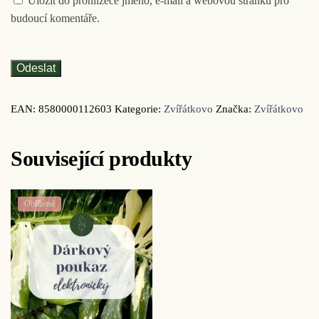
Uložit do prohlížeče jméno, e-mail a webovou stránku pro
budoucí komentáře.
EAN:
8580000112603
Kategorie:
Zvířátkovo
Značka:
Zvířátkovo
Související produkty
Oblíbené