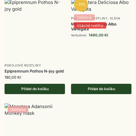
-11%
Oblíbené
POKOJOVÉ ROSTLINY
,
SLEVA
Monstera Deliciosa Albo
Vzácné rostliny
Variegata
1490,00
Kč
1670,00
Kč
POKOJOVÉ ROSTLINY
Epipremnum Pothos N-joy gold
180,00
Kč
Přidat do košíku
Přidat do košíku
Oblíbené