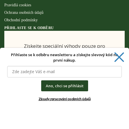
Pravidlá cookies
Ochrana osobních údajů
Obchodní podmínky
PŘIHLASTE SE K ODBĚRU
Získejte speciální výhody pouze pro
odběratele newsletteru.
Přihlaste se k odběru newsletteru a získejte slevový kód na
první nákup.
Ano, chci se přihlásit
CHCI SPECIÁLNÍ VÝHODY
Zásady zpracování osobních údajů
Zásady zpracování osobních údajů
© Rostlinkovo.cz