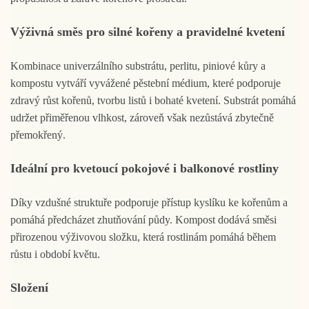
Výživná směs pro silné kořeny a pravidelné kvetení
Kombinace univerzálního substrátu, perlitu, piniové kůry a
kompostu vytváří vyvážené pěstební médium, které podporuje
zdravý růst kořenů, tvorbu listů i bohaté kvetení. Substrát pomáhá
udržet přiměřenou vlhkost, zároveň však nezůstává zbytečně
přemokřený.
Ideální pro kvetoucí pokojové i balkonové rostliny
Díky vzdušné struktuře podporuje přístup kyslíku ke kořenům a
pomáhá předcházet zhutňování půdy. Kompost dodává směsi
přirozenou výživovou složku, která rostlinám pomáhá během
růstu i období květu.
Složení