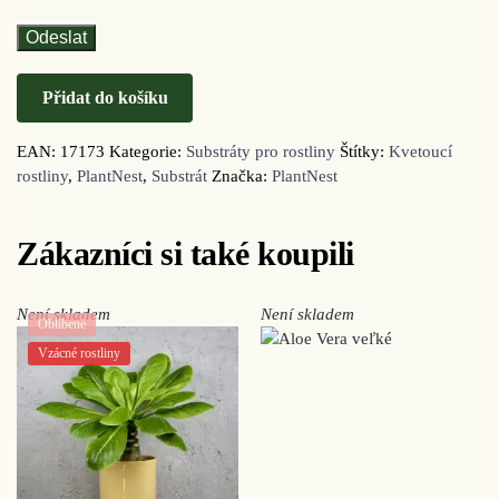
Přidat do košíku
EAN:
17173
Kategorie:
Substráty pro rostliny
Štítky:
Kvetoucí
rostliny
,
PlantNest
,
Substrát
Značka:
PlantNest
Zákazníci si také koupili
Není skladem
Není skladem
Oblíbené
Vzácné rostliny