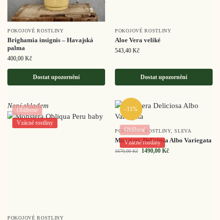
POKOJOVÉ ROSTLINY
POKOJOVÉ ROSTLINY
Brighamia insignis – Havajská
Aloe Vera veliké
palma
543,40
Kč
400,00
Kč
Dostat upozornění
Dostat upozornění
Není skladem
-11%
Oblíbené
Vzácné rostliny
Oblíbené
POKOJOVÉ ROSTLINY
,
SLEVA
Monstera Deliciosa Albo Variegata
Vzácné rostliny
1490,00
Kč
1670,00
Kč
POKOJOVÉ ROSTLINY