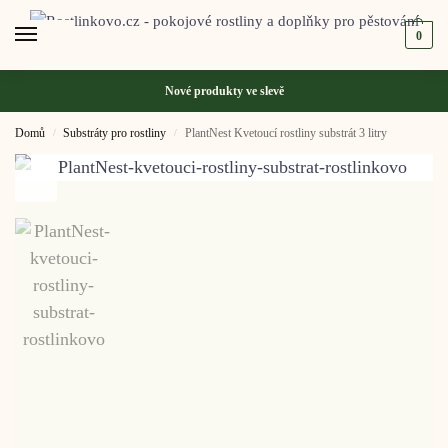
0
Nové produkty ve
slevě
Domů
Substráty pro rostliny
PlantNest Kvetoucí rostliny substrát 3 litry
/
/