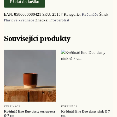
Přidat do košíku
EAN:
8580000080421
SKU:
25157
Kategorie:
Květináče
Štítek:
Plastové květináče
Značka:
Prosperplast
Související produkty
KVĚTINÁČE
KVĚTINÁČE
Květináč Eno Duo dusty terracotta
Květináč Eno Duo dusty pink Ø 7
Ø 7 cm
cm