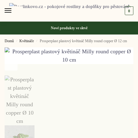
0
Nové produkty ve
slevě
Domů
Květináče
Prosperplast plastový květináč Milly round copper Ø 12 cm
/
/