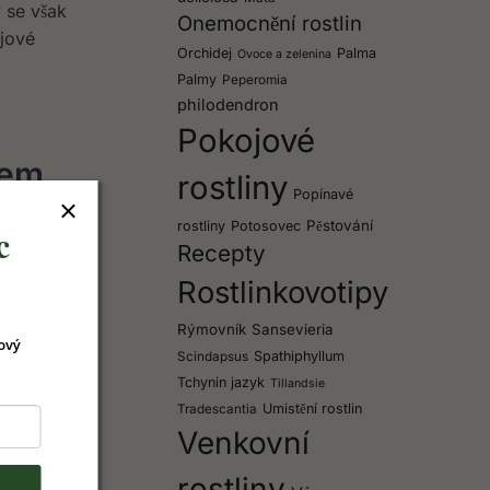
y se však
Onemocnění rostlin
ojové
Orchidej
Palma
Ovoce a zelenina
Palmy
Peperomia
philodendron
Pokojové
kem
rostliny
Popínavé
Pěstování
rostliny
Potosovec
c
Recepty
 listy,
Rostlinkovotipy
sucho,
Rýmovník
Sansevieria
ový
Spathiphyllum
Scindapsus
Tchynin jazyk
Tillandsie
Umistění rostlin
Tradescantia
dpořit
Venkovní
rostliny