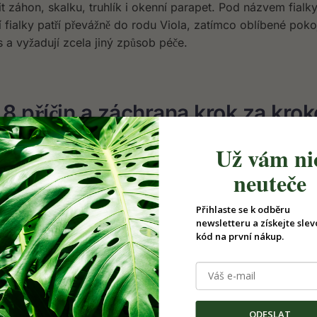
t záhon, skalku, truhlík i okenní parapet. Pod názvem fialk
í fialky patří převážně do rodu Viola, zatímco oblíbené pok
s a vyžadují zcela jiný způsob péče.
 8 příčin a záchrana krok za kro
Už vám ni
ní každý den nacházíte další listy? Pokud schefflera opadává
neuteče
vkou. Opad může způsobit jak příliš mnoho vody, tak dlouhé 
 nebo škůdci.
Přihlaste se k odběru
newsletteru a získejte slev
kód na první nákup.
častějších příčin a návod, jak po
ODESLAT