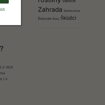
Vánoce
Zahrada
ních
Zamioculcas
lopatkovec
Škůdci
Řízkování
bě listů,
Řízky
n?
é z nich
vou
o i v