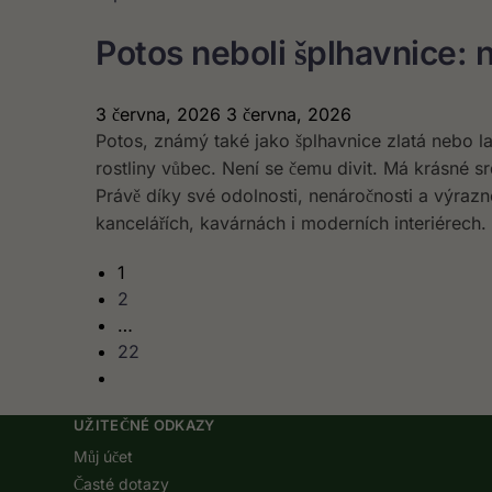
Potos neboli šplhavnice: 
3 června, 2026
3 června, 2026
Potos, známý také jako šplhavnice zlatá nebo l
rostliny vůbec. Není se čemu divit. Má krásné srd
Právě díky své odolnosti, nenáročnosti a výraz
kancelářích, kavárnách i moderních interiérech.
1
2
…
22
UŽITEČNÉ ODKAZY
Můj účet
Časté dotazy