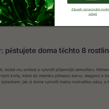
Zásady zpracování osob
e, ale jeho elegantní bílé květy se stále neobjevují? Pokud 
údajů
nemocný. Často má podmínky, které mu stačí k přežití a tvor
: pěstujete doma těchto 8 rostli
, dodat mu svěžest a vytvořit příjemnější atmosféru. Někter
rnými květy, které do interiéru přinesou barvu, eleganci a ži
 způsobem, jak si doma vytvořit malou rozkvetlou oázu, a t