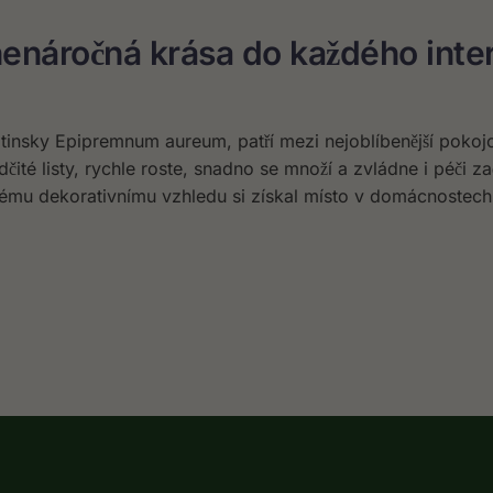
nenáročná krása do každého inte
atinsky Epipremnum aureum, patří mezi nejoblíbenější pokoj
čité listy, rychle roste, snadno se množí a zvládne i péči za
nému dekorativnímu vzhledu si získal místo v domácnostech