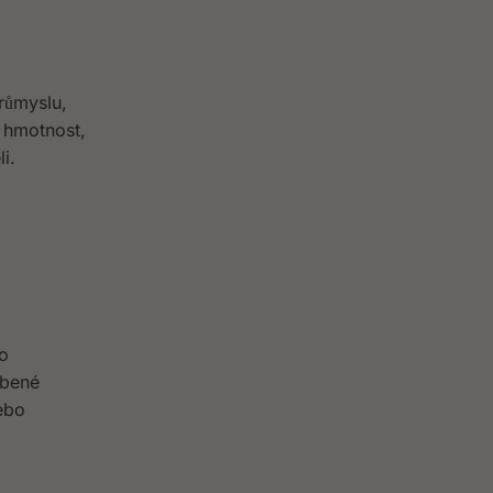
růmyslu,
á hmotnost,
i.
to
íbené
ebo