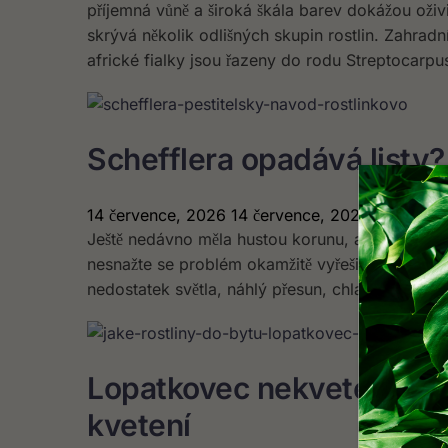
příjemná vůně a široká škála barev dokážou oživi
skrývá několik odlišných skupin rostlin. Zahradn
africké fialky jsou řazeny do rodu Streptocarpu
Schefflera opadává listy?
14 července, 2026
14 července, 2026
Ještě nedávno měla hustou korunu, ale nyní pod 
nesnažte se problém okamžitě vyřešit větší záli
nedostatek světla, náhlý přesun, chladný průvan
Lopatkovec nekvete? 9 nej
kvetení