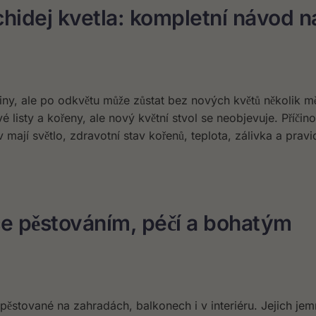
chidej kvetla: kompletní návod n
liny, ale po odkvětu může zůstat bez nových květů několik m
 listy a kořeny, ale nový květní stvol se neobjevuje. Příčino
 mají světlo, zdravotní stav kořenů, teplota, zálivka a pravi
ce pěstováním, péčí a bohatým
y pěstované na zahradách, balkonech i v interiéru. Jejich jem