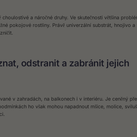
 choulostivé a náročné druhy. Ve skutečnosti většina probl
 běžné pokojové rostliny. Právě univerzální substrát, hnojivo 
ničit.
znat, odstranit a zabránit jejich
tované v zahradách, na balkonech i v interiéru. Je ceněný př
 podmínkách ho však mohou napadnout mšice, molice, sviluš
ci.