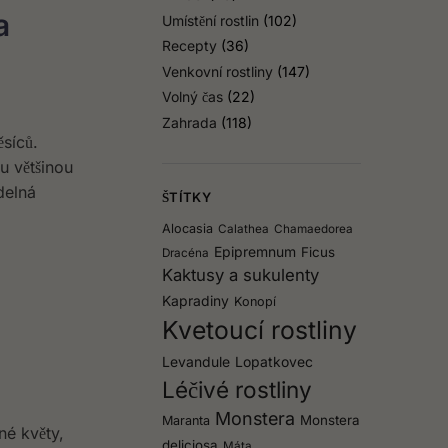
a
Umístění rostlin
(102)
Recepty
(36)
Venkovní rostliny
(147)
Volný čas
(22)
Zahrada
(118)
ěsíců.
u většinou
delná
ŠTÍTKY
Alocasia
Calathea
Chamaedorea
Epipremnum
Ficus
Dracéna
Kaktusy a sukulenty
Kapradiny
Konopí
Kvetoucí rostliny
Levandule
Lopatkovec
Léčivé rostliny
Monstera
Monstera
Maranta
né květy,
deliciosa
Máta