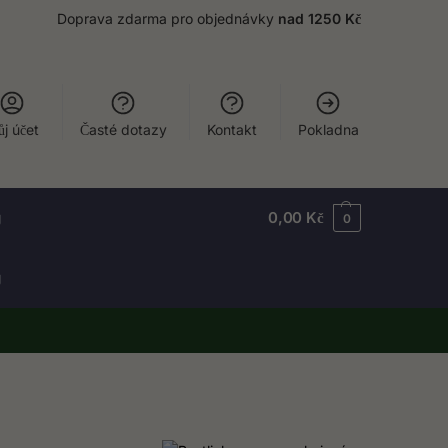
Doprava zdarma pro objednávky
nad 1250 Kč
j účet
Časté dotazy
Kontakt
Pokladna
g
0,00
Kč
0
g