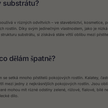
 substrátu?
používá v různých odvětvích – ve stavebnictví, kosmetice, p
ých rostlin. Díky svým jedinečným vlastnostem, jako je nízk
ukturu substrátu, si získává stále větší oblibu mezi pěstitel
 co dělám špatně?
m se setká mnoho pěstitelů pokojových rostlin. Kalatey, čas
ří mezi jedny z nejkrásnějších pokojových rostlin. Jsou obl
eré mohou mít různé odstíny zelené, růžové, fialové, bílé n
lecké dílo.