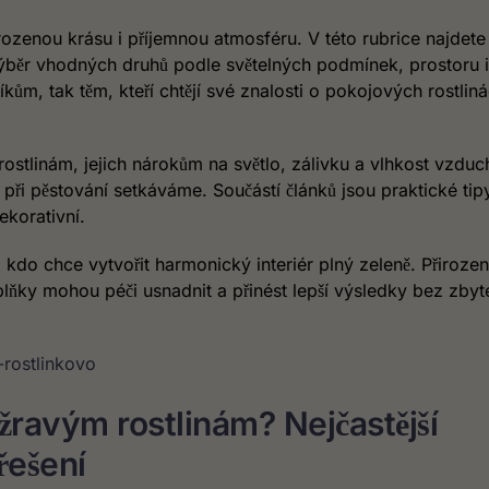
řirozenou krásu i příjemnou atmosféru. V této rubrice najdete
výběr vhodných druhů podle světelných podmínek, prostoru i
íkům, tak těm, kteří chtějí své znalosti o pokojových rostlin
tlinám, jejich nárokům na světlo, zálivku a vlhkost vzduch
 při pěstování setkáváme. Součástí článků jsou praktické tipy
ekorativní.
, kdo chce vytvořit harmonický interiér plný zeleně. Přiroze
plňky mohou péči usnadnit a přinést lepší výsledky bez zby
ravým rostlinám? Nejčastější
řešení