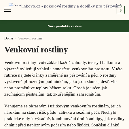
0
Nové produkty ve
slevě
Domů
Venkovní rostliny
/
Venkovní rostliny
Venkovní rostliny tvoří základ každé zahrady, terasy i balkonu a
výrazně ovlivňují vzhled i atmosféru venkovního prostoru. V této
rubrice najdete články zaměřené na pěstování a péči o rostliny
vystavené přirozeným podmínkám, jako jsou slunce, déšť, vítr
nebo proměnlivé teploty během roku. Obsah je určen jak
začínajícím pěstitelům, tak zkušenějším zahradníkům.
Věnujeme se okrasným i užitkovým venkovním rostlinám, jejich
nárokům na stanoviště, půdu, zálivku a sezónní péči. Nechybí
praktické rady k výsadbě, kombinování druhů ani tipy, jak rostliny
chránit před nepříznivým počasím nebo škůdci. Součástí článků