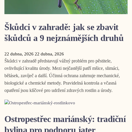
Škůdci v zahradě: jak se zbavit
škůdců a 9 nejznámějších druhů
22 dubna, 2026
22 dubna, 2026
Škůdci v zahradě představují vážný problém pro pěstitele,
ovlivňující kvalitu úrody. Mezi nejčastější patří mšice, slimáci,
bělásek, zavíječ a další. Účinná ochrana zahrnuje mechanické,
biologické a chemické metody. Pravidelná kontrola a včasná
opatření jsou klíčové pro udržení zdravých rostlin a úrody.
Ostropestřec mariánský: tradiční
bylina pro podporu jater