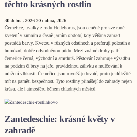
těchto krásných rostlin
30 dubna, 2026
30 dubna, 2026
Čemeřice, trvalky z rodu Helleborus, jsou ceněné pro své rané
kvetení v zimním a časně jarním období, kdy většina zahrad
postrádá barvy. Kvetou v různých odstínech a preferují polostín a
humózní, dobře odvodněnou půdu. Mezi známé druhy patří
čemeřice černá, východní a smrdutá. Pěstování zahrnuje výsadbu
na podzim či brzy na jaře, pravidelnou zálivku a mulčování k
udržení vlhkosti. Čemeřice jsou rovněž jedovaté, proto je důležité
mít na paměti bezpečnost. Tyto rostliny přinášejí do zahrady nejen
krásu, ale i atmosféru během chladných měsíců.
Zantedeschie: krásné květy v
zahradě