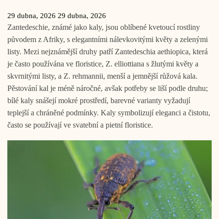
29 dubna, 2026
29 dubna, 2026
Zantedeschie, známé jako kaly, jsou oblíbené kvetoucí rostliny
původem z Afriky, s elegantními nálevkovitými květy a zelenými
listy. Mezi nejznámější druhy patří Zantedeschia aethiopica, která
je často používána ve floristice, Z. elliottiana s žlutými květy a
skvrnitými listy, a Z. rehmannii, menší a jemnější růžová kala.
Pěstování kal je méně náročné, avšak potřeby se liší podle druhu;
bílé kaly snášejí mokré prostředí, barevné varianty vyžadují
teplejší a chráněné podmínky. Kaly symbolizují eleganci a čistotu,
často se používají ve svatební a pietní floristice.