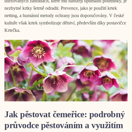
udržovaných zahradách, které mu nabízejí optimální podmínky, je
nezbytné krtky šetrně odradit. Prevence, jako je použití krtek
netting, a humánní metody ochrany jsou doporučovány. V české
kultuře však krtek symbolizuje dětství, především díky postavičce
Krtečka.
Jak pěstovat čemeřice: podrobný
průvodce pěstováním a využitím