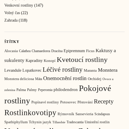
Venkovní rostliny
(147)
Volný čas
(22)
Zahrada
(118)
ŠTÍTKY
Kaktusy a
Epipremnum
Ficus
Alocasia
Calathea
Chamaedorea
Dracéna
Kvetoucí rostliny
sukulenty
Kapradiny
Konopí
Léčivé rostliny
Monstera
Levandule
Lopatkovec
Maranta
Onemocnění rostlin
Monstera deliciosa
Orchidej
Máta
Ovoce a
Pokojové
philodendron
Palma
Palmy
Peperomia
zelenina
rostliny
Recepty
Pěstování
Popínavé rostliny
Potosovec
Rostlinkovotipy
Rýmovník
Sansevieria
Scindapsus
Spathiphyllum
Tchynin jazyk
Umistění rostlin
Tradescantia
Tillandsie