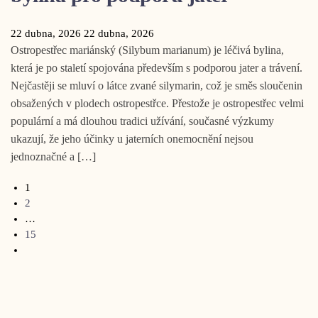
22 dubna, 2026
22 dubna, 2026
Ostropestřec mariánský (Silybum marianum) je léčivá bylina,
která je po staletí spojována především s podporou jater a trávení.
Nejčastěji se mluví o látce zvané silymarin, což je směs sloučenin
obsažených v plodech ostropestřce. Přestože je ostropestřec velmi
populární a má dlouhou tradici užívání, současné výzkumy
ukazují, že jeho účinky u jaterních onemocnění nejsou
jednoznačné a […]
1
2
…
15