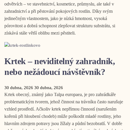
odvětvích – ve stavebnictví, kosmetice, průmyslu, ale také v
zahradnictví a při pěstování pokojových rostlin. Díky svým
jedinečným vlastnostem, jako je nízká hmotnost, vysoká
pórovitost a dobrá schopnost zlepšovat strukturu substrátu, si
získává stále větší oblibu mezi pěstiteli.
Krtek – neviditelný zahradník,
nebo nežádoucí návštěvník?
30 dubna, 2026
30 dubna, 2026
Krtek obecný, známý jako Talpa europaea, je pro zahrádkáře
problematickým tvorem, jehož činnost na trávníku často narušuje
vzhled prostředí. Ačkoliv krtek nepřímou činností (narušením
kořenů při hloubení chodeb) může poškodit mladé rostliny, jeho
hlavním zdrojem potravy jsou žížaly a půdní bezobratlí. V dobře