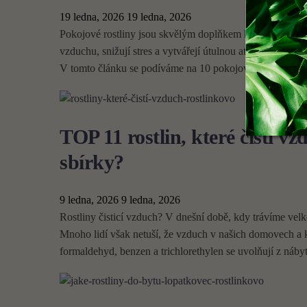
19 ledna, 2026
19 ledna, 2026
Pokojové rostliny jsou skvělým doplňkem každého interié
vzduchu, snižují stres a vytvářejí útulnou atmosféru. Poku
V tomto článku se podíváme na 10 pokojových rostlin s 
TOP 11 rostlin, které čistí vz
sbírky?
9 ledna, 2026
9 ledna, 2026
Rostliny čisticí vzduch? V dnešní době, kdy trávíme velk
Mnoho lidí však netuší, že vzduch v našich domovech a k
formaldehyd, benzen a trichlorethylen se uvolňují z nábyt