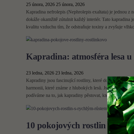
25 února, 2026
25 února, 2026
Kapradina nefrolepis (Nephrolepis exaltata) je jednou z 
dokáže okamžitě zútulnit každý interiér. Tato kapradina j
kvalitu vzduchu tím, že odstraňuje toxiny a zvyšuje vlhk
Kapradina: atmosféra lesa u
23 ledna, 2026
23 ledna, 2026
Kapradiny jsou fascinující rostliny, které dokážou přenést
harmonii, které známe z hlubokých lesů. Jsou nejen krásné
podíváme na to, jak kapradiny pěstovat, které druhy jsou 
10 pokojových rostlin s ryc