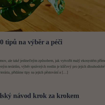
10 tipů na výběr a péči
omov, ale také jedinečným způsobem, jak vytvořit malý ekosystém přím
ným teráriím, výběr správných rostlin je klíčový pro jejich dlouhodobé
erária, přidáme tipy na jejich pěstování a […]
telský návod krok za krokem