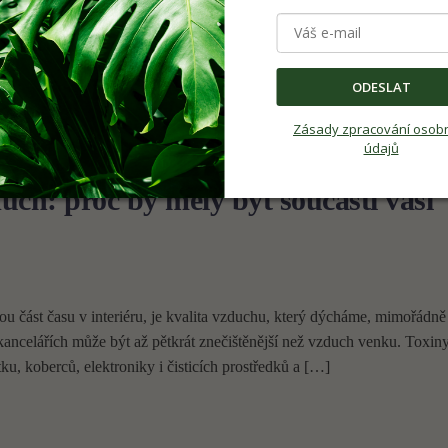
ru. Nejenže přinášejí přírodu přímo do vašeho domova, ale také zlepšuj
d patříte mezi ty, kteří touží po rychlém růstu svých rostlin, jste na sp
ODESLAT
rychlým růstem, které vám brzy přinesou […]
Zásady zpracování osob
údajů
duch: proč by měly být součástí vaší
ou část času v interiéru, je kvalita vzduchu, který dýcháme, mimořádně 
ancelářích může být až pětkrát znečištěnější než vzduch venku. Toxin
ku, koberců, elektroniky i čisticích prostředků a […]