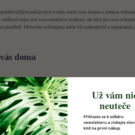
nejoblíbenějších pokojových rostlin, která svou hustou a jemnou zelenou
e oblíbená nejen pro svou estetickou hodnotu, ale také pro svou schopn
ost prostředí. Pěstování nefrolepisu může být jednoduché a uspokojujíc
 vás doma
 kousek lesa přímo do vašeho interiéru. Jejich jemné, členité listy evokuj
, ale také praktické rostliny, které nevyžadují složitou péči. V tomto č
Už vám ni
nejvhodnější do interiéru a přiblížíme […]
neuteče
Přihlaste se k odběru
newsletteru a získejte slev
hlým růstem
kód na první nákup.