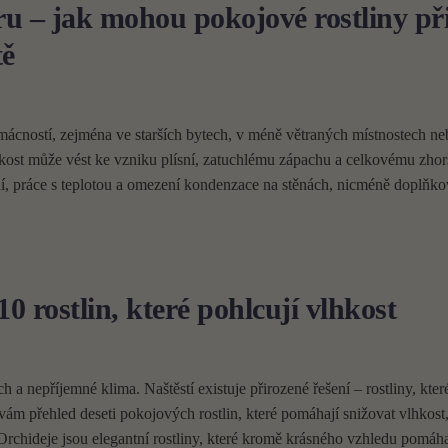
éru – jak mohou pokojové rostliny př
tě
omácností, zejména ve starších bytech, v méně větraných místnostech ne
ost může vést ke vzniku plísní, zatuchlému zápachu a celkovému zhor
í, práce s teplotou a omezení kondenzace na stěnách, nicméně doplňko
10 rostlin, které pohlcují vlhkost
 a nepříjemné klima. Naštěstí existuje přirozené řešení – rostliny, kte
vám přehled deseti pokojových rostlin, které pomáhají snižovat vlhkost,
Orchideje jsou elegantní rostliny, které kromě krásného vzhledu pomáha