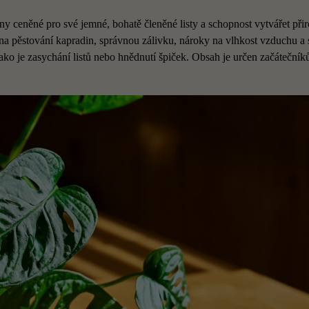
ny ceněné pro své jemné, bohatě členěné listy a schopnost vytvářet při
 na pěstování kapradin, správnou zálivku, nároky na vlhkost vzduchu a 
jako je zasychání listů nebo hnědnutí špiček. Obsah je určen začátečník