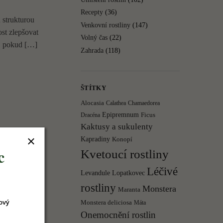
Recepty
(36)
 strukturou
Venkovní rostliny
(147)
ost zlepšovat
Volný čas
(22)
í, pokud […]
Zahrada
(118)
ŠTÍTKY
Alocasia
Calathea
Chamaedorea
Epipremnum
Ficus
Dracéna
Kaktusy a sukulenty
í klid a
Kapradiny
Konopí
lánku se
c
Kvetoucí rostliny
Léčivé
Levandule
Lopatkovec
rostliny
Monstera
Maranta
ový
Monstera deliciosa
Máta
Onemocnění rostlin