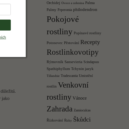
Orchidej
Palma
Ovoce a zelenina
philodendron
Palmy
Peperomia
í kvalitu
Pokojové
rávném místě.
rostliny
Popínavé rostliny
ních
Recepty
Pěstování
Potosovec
Rostlinkovotipy
Rýmovník
Sansevieria
Scindapsus
Spathiphyllum
Tchynin jazyk
Umistění
Tradescantia
Tillandsie
Venkovní
rostlin
důležitá.
rostliny
Vánoce
y jako
Zahrada
Zamioculcas
Škůdci
Řízkování
Řízky