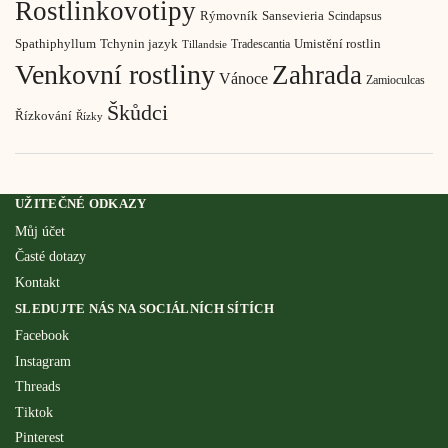
Rostlinkovotipy
Rýmovník
Sansevieria
Scindapsus
Spathiphyllum
Tchynin jazyk
Umistění rostlin
Tradescantia
Tillandsie
Venkovní rostliny
Zahrada
Vánoce
Zamioculcas
Škůdci
Řízkování
Řízky
UŽITEČNÉ ODKAZY
Můj účet
Časté dotazy
Kontakt
SLEDUJTE NÁS NA SOCIÁLNÍCH SÍTÍCH
Facebook
Instagram
Threads
Tiktok
Pinterest