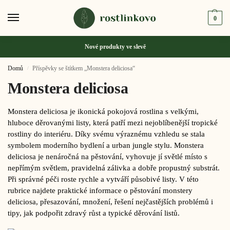
0
Nové produkty ve
slevě
Domů
Příspěvky se štítkem „Monstera deliciosa“
/
Monstera deliciosa
Monstera deliciosa je ikonická pokojová rostlina s velkými,
hluboce děrovanými listy, která patří mezi nejoblíbenější tropické
rostliny do interiéru. Díky svému výraznému vzhledu se stala
symbolem moderního bydlení a urban jungle stylu. Monstera
deliciosa je nenáročná na pěstování, vyhovuje jí světlé místo s
nepřímým světlem, pravidelná zálivka a dobře propustný substrát.
Při správné péči roste rychle a vytváří působivé listy. V této
rubrice najdete praktické informace o pěstování monstery
deliciosa, přesazování, množení, řešení nejčastějších problémů i
tipy, jak podpořit zdravý růst a typické děrování listů.