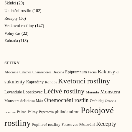
Škůdci
(29)
Umístění rostlin
(102)
Recepty
(36)
Venkovní rostliny
(147)
Volný čas
(22)
Zahrada
(118)
ŠTÍTKY
Kaktusy a
Epipremnum
Ficus
Alocasia
Calathea
Chamaedorea
Dracéna
Kvetoucí rostliny
sukulenty
Kapradiny
Konopí
Léčivé rostliny
Monstera
Levandule
Lopatkovec
Maranta
Onemocnění rostlin
Monstera deliciosa
Orchidej
Máta
Ovoce a
Pokojové
philodendron
Palma
Palmy
Peperomia
zelenina
rostliny
Recepty
Pěstování
Popínavé rostliny
Potosovec