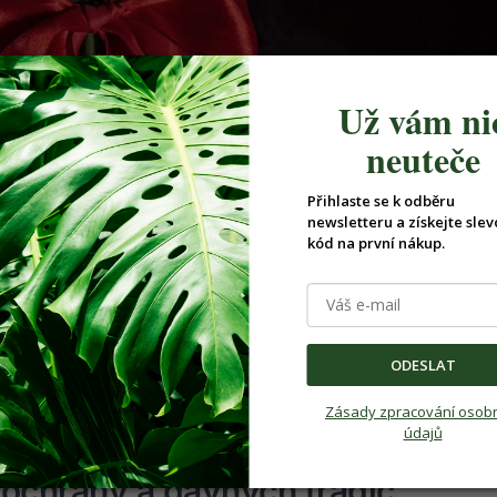
Už vám ni
neuteče
Přihlaste se k odběru
newsletteru a získejte slev
kód na první nákup.
ODESLAT
Zásady zpracování osob
údajů
 ochrany a dávných tradic