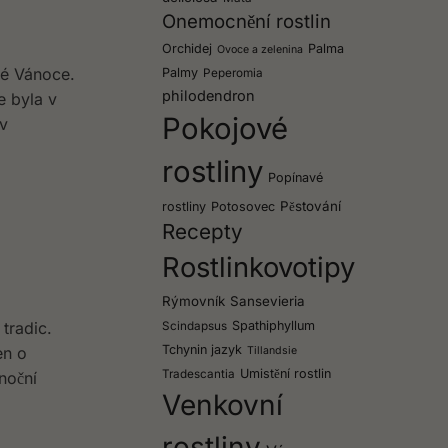
Onemocnění rostlin
Orchidej
Palma
Ovoce a zelenina
ké Vánoce.
Palmy
Peperomia
philodendron
e byla v
Pokojové
 v
rostliny
Popínavé
Pěstování
rostliny
Potosovec
Recepty
Rostlinkovotipy
Rýmovník
Sansevieria
tradic.
Spathiphyllum
Scindapsus
Tchynin jazyk
en o
Tillandsie
Umistění rostlin
Tradescantia
noční
Venkovní
rostliny