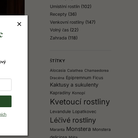
Umístění rostlin
(102)
Recepty
(36)
Venkovní rostliny
(147)
c
Volný čas
(22)
Zahrada
(118)
ŠTÍTKY
ový
Alocasia
Calathea
Chamaedorea
Epipremnum
Ficus
Dracéna
Kaktusy a sukulenty
Kapradiny
Konopí
Kvetoucí rostliny
Levandule
Lopatkovec
ních
Léčivé rostliny
Monstera
Monstera
Maranta
deliciosa
Máta