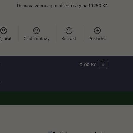
Doprava zdarma pro objednávky
nad 1250 Kč
j účet
Časté dotazy
Kontakt
Pokladna
g
0,00
Kč
0
g