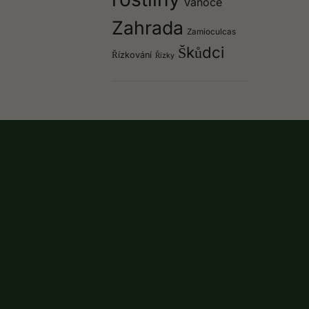
Vánoce
Zahrada
Zamioculcas
Škůdci
Řízkování
Řízky