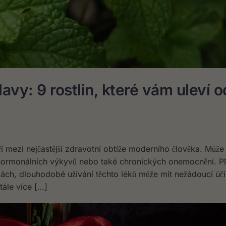
lavy: 9 rostlin, které vám uleví o
ří mezi nejčastější zdravotní obtíže moderního člověka. Může
 hormonálních výkyvů nebo také chronických onemocnění. Př
ikách, dlouhodobé užívání těchto léků může mít nežádoucí úč
stále více […]