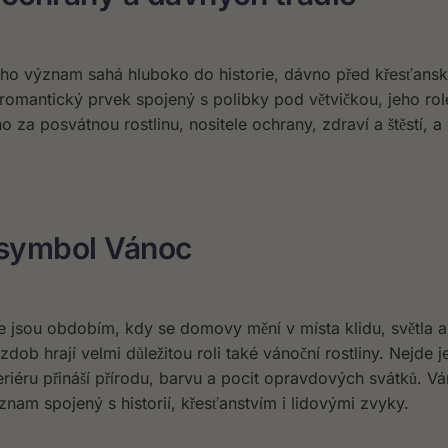
jeho význam sahá hluboko do historie, dávno před křesťans
romantický prvek spojený s polibky pod větvičkou, jeho rol
 za posvátnou rostlinu, nositele ochrany, zdraví a štěstí, a
ý symbol Vánoc
e jsou obdobím, kdy se domovy mění v místa klidu, světla a 
dob hrají velmi důležitou roli také vánoční rostliny. Nejde j
teriéru přináší přírodu, barvu a pocit opravdových svátků. Vá
znam spojený s historií, křesťanstvím i lidovými zvyky.