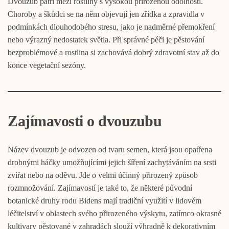
Dvouzub patří mezi rostliny s vysokou přirozenou odolností.
Choroby a škůdci se na něm objevují jen zřídka a zpravidla v
podmínkách dlouhodobého stresu, jako je nadměrné přemokření
nebo výrazný nedostatek světla. Při správné péči je pěstování
bezproblémové a rostlina si zachovává dobrý zdravotní stav až do
konce vegetační sezóny.
Zajímavosti o dvouzubu
Název dvouzub je odvozen od tvaru semen, která jsou opatřena
drobnými háčky umožňujícími jejich šíření zachytáváním na srsti
zvířat nebo na oděvu. Jde o velmi účinný přirozený způsob
rozmnožování. Zajímavostí je také to, že některé původní
botanické druhy rodu Bidens mají tradiční využití v lidovém
léčitelství v oblastech svého přirozeného výskytu, zatímco okrasné
kultivary pěstované v zahradách slouží výhradně k dekorativním