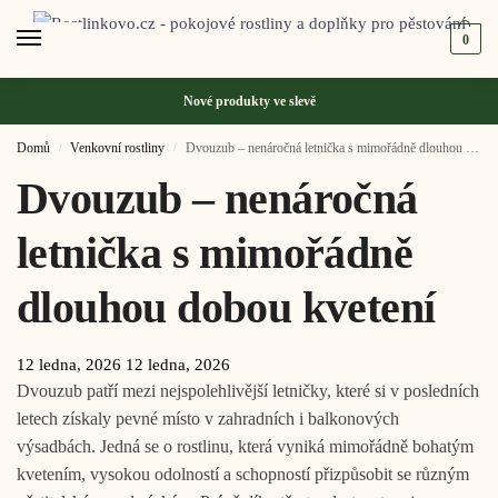
0
Nové produkty ve
slevě
Domů
Venkovní rostliny
Dvouzub – nenáročná letnička s mimořádně dlouhou dobou kvetení
/
/
Dvouzub – nenáročná
letnička s mimořádně
dlouhou dobou kvetení
12 ledna, 2026
12 ledna, 2026
Dvouzub patří mezi nejspolehlivější letničky, které si v posledních
letech získaly pevné místo v zahradních i balkonových
výsadbách. Jedná se o rostlinu, která vyniká mimořádně bohatým
kvetením, vysokou odolností a schopností přizpůsobit se různým