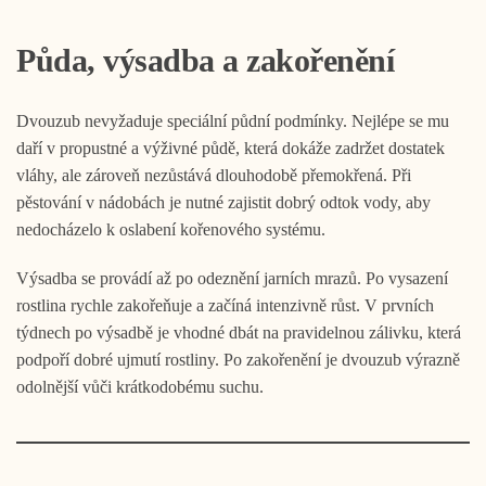
Půda, výsadba a zakořenění
Dvouzub nevyžaduje speciální půdní podmínky. Nejlépe se mu
daří v propustné a výživné půdě, která dokáže zadržet dostatek
vláhy, ale zároveň nezůstává dlouhodobě přemokřená. Při
pěstování v nádobách je nutné zajistit dobrý odtok vody, aby
nedocházelo k oslabení kořenového systému.
Výsadba se provádí až po odeznění jarních mrazů. Po vysazení
rostlina rychle zakořeňuje a začíná intenzivně růst. V prvních
týdnech po výsadbě je vhodné dbát na pravidelnou zálivku, která
podpoří dobré ujmutí rostliny. Po zakořenění je dvouzub výrazně
odolnější vůči krátkodobému suchu.