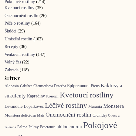
Pokojové rostliny
(214)
Kvetoucí rostliny
(35)
Onemocnění rostlin
(26)
Péče o rostliny
(164)
Škůdci
(29)
Umístění rostlin
(102)
Recepty
(36)
Venkovní rostliny
(147)
Volný čas
(22)
Zahrada
(118)
ŠTÍTKY
Kaktusy a
Epipremnum
Ficus
Alocasia
Calathea
Chamaedorea
Dracéna
Kvetoucí rostliny
sukulenty
Kapradiny
Konopí
Léčivé rostliny
Monstera
Levandule
Lopatkovec
Maranta
Onemocnění rostlin
Monstera deliciosa
Orchidej
Máta
Ovoce a
Pokojové
philodendron
Palma
Palmy
Peperomia
zelenina