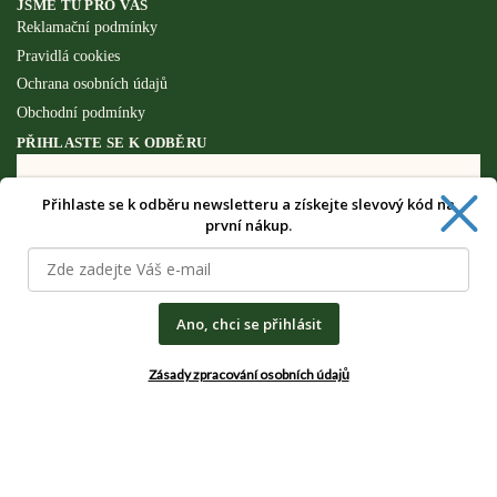
JSME TU PRO VÁS
Reklamační podmínky
Pravidlá cookies
Ochrana osobních údajů
Obchodní podmínky
PŘIHLASTE SE K ODBĚRU
Přihlaste se k odběru newsletteru a získejte slevový kód na
Získejte speciální výhody pouze pro
první nákup.
odběratele newsletteru.
Ano, chci se přihlásit
Zásady zpracování osobních údajů
CHCI SPECIÁLNÍ VÝHODY
Zásady zpracování osobních údajů