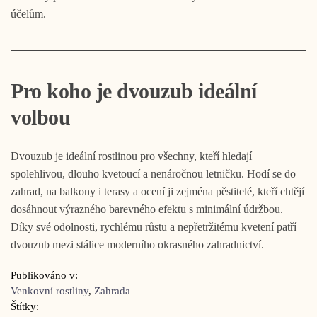
účelům.
Pro koho je dvouzub ideální
volbou
Dvouzub je ideální rostlinou pro všechny, kteří hledají
spolehlivou, dlouho kvetoucí a nenáročnou letničku. Hodí se do
zahrad, na balkony i terasy a ocení ji zejména pěstitelé, kteří chtějí
dosáhnout výrazného barevného efektu s minimální údržbou.
Díky své odolnosti, rychlému růstu a nepřetržitému kvetení patří
dvouzub mezi stálice moderního okrasného zahradnictví.
Publikováno v:
Venkovní rostliny
,
Zahrada
Štítky: