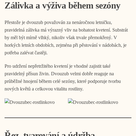
Zálivka a výživa během sezóny
Přestože je dvouzub považován za nenáročnou letničku,
pravidelná zálivka má výrazný vliv na bohatost kvetení. Substrát
by měl být mírně vlhký, nikoliv však trvale přemokřený. V
horkých letních obdobích, zejména při pěstování v nádobách, je
potřeba zalévat častěji.
Pro udržení nepřetržitého kvetení je vhodné zajistit také
pravidelný přísun živin. Dvouzub velmi dobře reaguje na
průběžné hnojení během celé sezóny, které podporuje tvorbu
nových květů a celkovou vitalitu rostliny.
Řez, tvarování a údržba