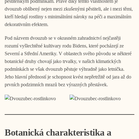
pěstitelským podmínkám. Právě díky těmto vlastnostem je
dvouzub oblíbený nejen mezi zkušenými pěstiteli, ale i mezi těmi,
kteří hledají rostliny s minimálními nároky na péči a maximálním
dekorativním efektem.
Pod názvem dvouzub se v okrasném zahradnictví nejčastěji
rozumí vyšlechtěné kultivary rodu Bidens, které pocházejí ze
Severní a Střední Ameriky. V oblastech svého původu se některé
botanické druhy chovají jako trvalky, v našich klimatických
podmínkách se však dvouzub pěstuje výhradně jako letnička.
Jeho hlavní předností je schopnost kvést nepřetržitě od jara až do
prvních podzimních mrazů bez výrazných přestávek.
Botanická charakteristika a