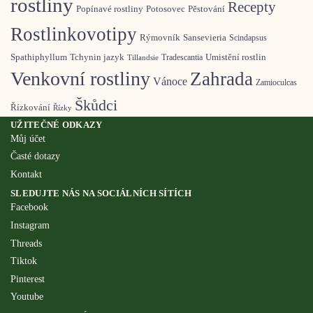
rostliny
Recepty
Pěstování
Popínavé rostliny
Potosovec
Rostlinkovotipy
Rýmovník
Sansevieria
Scindapsus
Spathiphyllum
Tchynin jazyk
Umistění rostlin
Tradescantia
Tillandsie
Venkovní rostliny
Zahrada
Vánoce
Zamioculcas
Škůdci
Řízkování
Řízky
UŽITEČNÉ ODKAZY
Můj účet
Časté dotazy
Kontakt
SLEDUJTE NÁS NA SOCIÁLNÍCH SÍTÍCH
Facebook
Instagram
Threads
Tiktok
Pinterest
Youtube