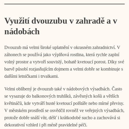
Využití dvouzubu v zahradě a v
nádobách
Dvouzub má velmi široké uplatnění v okrasném zahradnictví. V
záhonech se používá jako výplňová rostlina, která rychle zaplní
volný prostor a vytvoří souvislý, bohatě kvetoucí porost. Díky své
barvě působí rozjasňujícím dojmem a velmi dobře se kombinuje s
dalšími letničkami i trvalkami.
Velmi oblíbený je dvouzub také v nádobových výsadbách. Často
se vysazuje do balkonových truhlíků, závěsných košů a větších
květináčů, kde vytváří husté kvetoucí polštáře nebo mírné převisy.
V městském prostředí se osvědčil rovněž ve veřejných výsadbách,
protože dobře snáší vítr, déšť i krátkodobé sucho a zachovává si
dekorativní vzhled i při méně pravidelné péči.