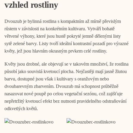
vzhled rostliny
Dvouzub je bylinná rostlina s kompaktním až mírně převislým
růstem v závislosti na konkrétním kultivaru. Vytváří bohatě
větvené výhony, které jsou hustě pokryté jemně dělenými listy
sytě zelené barvy. Listy tvoří ideální kontrastní pozadí pro výrazné
květy, jež jsou hlavním okrasným prvkem celé rostliny.
Květy jsou drobné, ale objevují se v takovém množství, že rostlina
působí jako souvislá kvetoucí plocha. Nejčastěji mají jasně žlutou
barvu, dostupné jsou však i kultivary s oranžovým nebo
dvoubarevným zbarvením. Dvouzub má schopnost průběžně
nasazovat nové poupě po celou vegetační sezónu, což zajišťuje
nepřetržitý kvetoucí efekt bez nutnosti pravidelného odstraňování
odkvetlých květů.