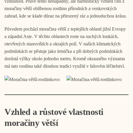
vzdušnost. Právě tento nenápadný, ale harmonický vzhled činí z
moračiny větší oblíbenou rostlinu přírodních a venkovských
zahrad, kde se klade důraz na přirozený ráz a jednoduchou krásu.
Původem pochází moračina větší z teplejších oblastí jižní Evropy
a západní Asie. V těchto oblastech roste na suchých loukách,
otevřených stanovištích a okrajích polí. V našich klimatických
podmínkách se pěstuje jako letnička a při dobrých podmínkách
dorůstá výšky okolo jednoho metru. Kromě okrasného významu
má tato rostlina také dlouhou tradici využití v lidovém léčitelství.
Vzhled a růstové vlastnosti
moračiny větší