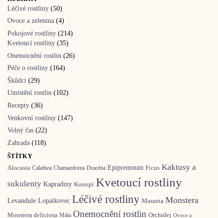
Léčivé rostliny
(50)
Ovoce a zelenina
(4)
Pokojové rostliny
(214)
Kvetoucí rostliny
(35)
Onemocnění rostlin
(26)
Péče o rostliny
(164)
Škůdci
(29)
Umístění rostlin
(102)
Recepty
(36)
Venkovní rostliny
(147)
Volný čas
(22)
Zahrada
(118)
ŠTÍTKY
Kaktusy a
Epipremnum
Ficus
Alocasia
Calathea
Chamaedorea
Dracéna
Kvetoucí rostliny
sukulenty
Kapradiny
Konopí
Léčivé rostliny
Monstera
Levandule
Lopatkovec
Maranta
Onemocnění rostlin
Monstera deliciosa
Orchidej
Máta
Ovoce a