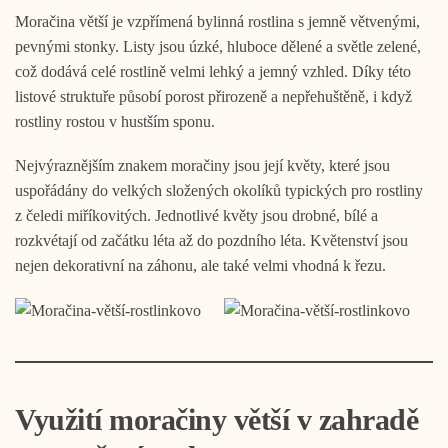
Moračina větší je vzpřímená bylinná rostlina s jemně větvenými,
pevnými stonky. Listy jsou úzké, hluboce dělené a světle zelené,
což dodává celé rostlině velmi lehký a jemný vzhled. Díky této
listové struktuře působí porost přirozeně a nepřehuštěně, i když
rostliny rostou v hustším sponu.
Nejvýraznějším znakem moračiny jsou její květy, které jsou
uspořádány do velkých složených okolíků typických pro rostliny
z čeledi miříkovitých. Jednotlivé květy jsou drobné, bílé a
rozkvétají od začátku léta až do pozdního léta. Květenství jsou
nejen dekorativní na záhonu, ale také velmi vhodná k řezu.
Využití moračiny větší v zahradě