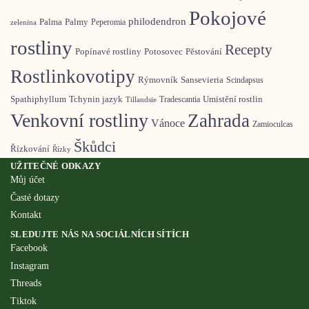
Pokojové
philodendron
Palma
Palmy
Peperomia
zelenina
rostliny
Recepty
Pěstování
Popínavé rostliny
Potosovec
Rostlinkovotipy
Rýmovník
Sansevieria
Scindapsus
Spathiphyllum
Tchynin jazyk
Umistění rostlin
Tradescantia
Tillandsie
Venkovní rostliny
Zahrada
Vánoce
Zamioculcas
Škůdci
Řízkování
Řízky
UŽITEČNÉ ODKAZY
Můj účet
Časté dotazy
Kontakt
SLEDUJTE NÁS NA SOCIÁLNÍCH SÍTÍCH
Facebook
Instagram
Threads
Tiktok