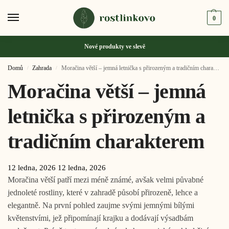
0
Nové produkty ve
slevě
Domů
Zahrada
Moračina větší – jemná letnička s přirozeným a tradičním charakterem
/
/
Moračina větší – jemná
letnička s přirozeným a
tradičním charakterem
12 ledna, 2026
12 ledna, 2026
Moračina větší patří mezi méně známé, avšak velmi půvabné
jednoleté rostliny, které v zahradě působí přirozeně, lehce a
elegantně. Na první pohled zaujme svými jemnými bílými
květenstvími, jež připomínají krajku a dodávají výsadbám