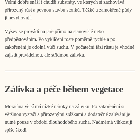
Velmi dobře snáší i chudší substráty, ve kterých si zachovává
přirozený růst a pevnou stavbu stonků. Těžké a zamokřené půdy
jí nevyhovují.
Výsev se provádí na jaře přímo na stanoviště nebo
předpěstováním. Po vyklíčení roste poměrně rychle a po
zakořenění je odolná vůči suchu. V počáteční fázi růstu je vhodné
zajistit pravidelnou, ale střídmou zálivku.
Zálivka a péče během vegetace
Moračina větší má nízké nároky na zálivku. Po zakořenění si
většinou vystačí s přirozenými srážkami a dodatečné zalévání je
nutné pouze v období dlouhodobého sucha. Nadměrná vlhkost jí
spíše škodí.