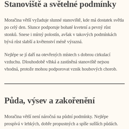
Stanoviště a světelné podmínky
Moračina větší vyžaduje slunné stanoviště, kde má dostatek světla
po celý den. Slunce podporuje bohaté kvetení a pevný růst
stonků. Snese i mírný polostín, avšak v takových podmínkách
bývá růst slabší a květenství méně výrazná.
Nejlépe se jí daří na otevřených místech s dobrou cirkulací
vzduchu. Dlouhodobě vlhká a zastíněná stanoviště nejsou
vhodná, protože mohou podporovat vznik houbových chorob.
Půda, výsev a zakořenění
Moračina větší není náročná na půdní podmínky. Nejlépe
prospívá v lehkých, dobře propustných a spíše sušších půdách.