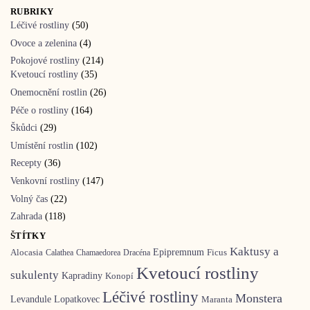
RUBRIKY
Léčivé rostliny
(50)
Ovoce a zelenina
(4)
Pokojové rostliny
(214)
Kvetoucí rostliny
(35)
Onemocnění rostlin
(26)
Péče o rostliny
(164)
Škůdci
(29)
Umístění rostlin
(102)
Recepty
(36)
Venkovní rostliny
(147)
Volný čas
(22)
Zahrada
(118)
ŠTÍTKY
Kaktusy a
Epipremnum
Ficus
Alocasia
Calathea
Chamaedorea
Dracéna
Kvetoucí rostliny
sukulenty
Kapradiny
Konopí
Léčivé rostliny
Monstera
Levandule
Lopatkovec
Maranta