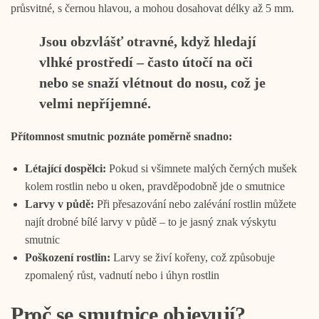
průsvitné, s černou hlavou, a mohou dosahovat délky až 5 mm.
Jsou obzvlášť otravné, když hledají
vlhké prostředí – často útočí na oči
nebo se snaží vlétnout do nosu, což je
velmi nepříjemné.
Přítomnost smutnic poznáte poměrně snadno:
Létající dospělci:
Pokud si všimnete malých černých mušek
kolem rostlin nebo u oken, pravděpodobně jde o smutnice
Larvy v půdě:
Při přesazování nebo zalévání rostlin můžete
najít drobné bílé larvy v půdě – to je jasný znak výskytu
smutnic
Poškození rostlin:
Larvy se živí kořeny, což způsobuje
zpomalený růst, vadnutí nebo i úhyn rostlin
Proč se smutnice objevují?