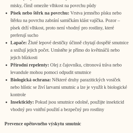
misky, čímž omezíte vlhkost na povrchu půdy
Písek nebo štěrk na povrchu:
Vrstva jemného písku nebo
štěrku na povrchu zabrání samičkám klást vajíčka. Pozor –
písek drží vlhkost, proto není vhodný pro rostliny, které
preferují sucho
Lapače:
Žluté lepové destičky účinně chytají dospělé smutnice
a snižují jejich počet. Umístěte je přímo do květináčů nebo
jejich blízkosti
Přírodní repelenty:
Olej z čajovníku, citronová tráva nebo
levandule mohou pomoci odpudit smutnice
Biologická ochrana:
Některé druhy parazitických vosiček
nebo hlístic se živí larvami smutnic a lze je využít k biologické
kontrole
Insekticidy:
Pokud jsou smutnice odolné, použijte insekticid
vhodný pro vnitřní použití a bezpečný pro rostliny
Prevence opětovného výskytu smutnic