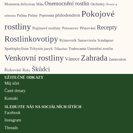
Onemocnění rostlin
Monstera deliciosa
Orchidej
Máta
Ovoce a
Pokojové
philodendron
Palma
Palmy
Peperomia
zelenina
rostliny
Recepty
Pěstování
Popínavé rostliny
Potosovec
Rostlinkovotipy
Rýmovník
Sansevieria
Scindapsus
Spathiphyllum
Tchynin jazyk
Umistění rostlin
Tradescantia
Tillandsie
Venkovní rostliny
Zahrada
Vánoce
Zamioculcas
Škůdci
Řízkování
Řízky
UŽITEČNÉ ODKAZY
Můj účet
Časté dotazy
Kontakt
SLEDUJTE NÁS NA SOCIÁLNÍCH SÍTÍCH
Facebook
Instagram
Threads