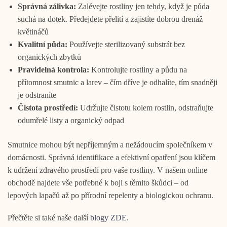
Správná zálivka:
Zalévejte rostliny jen tehdy, když je půda
suchá na dotek. Předejdete přelití a zajistíte dobrou drenáž
květináčů
Kvalitní půda:
Používejte sterilizovaný substrát bez
organických zbytků
Pravidelná kontrola:
Kontrolujte rostliny a půdu na
přítomnost smutnic a larev – čím dříve je odhalíte, tím snadněji
je odstraníte
Čistota prostředí:
Udržujte čistotu kolem rostlin, odstraňujte
odumřelé listy a organický odpad
Smutnice mohou být nepříjemným a nežádoucím společníkem v
domácnosti. Správná identifikace a efektivní opatření jsou klíčem
k udržení zdravého prostředí pro vaše rostliny. V našem online
obchodě najdete vše potřebné k boji s těmito škůdci – od
lepových lapačů až po přírodní repelenty a biologickou ochranu.
Přečtěte si také naše další
blogy ZDE
.