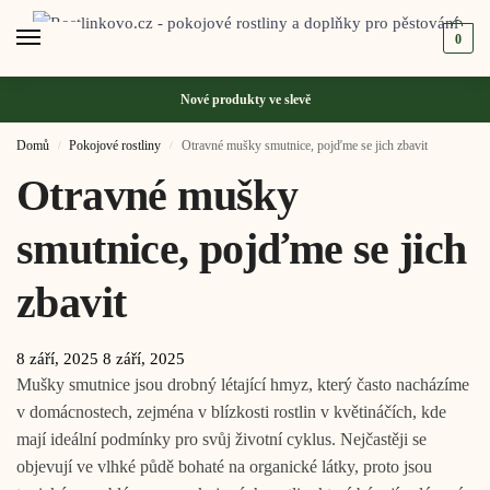
0
Nové produkty ve
slevě
Domů
Pokojové rostliny
Otravné mušky smutnice, pojďme se jich zbavit
/
/
Otravné mušky
smutnice, pojďme se jich
zbavit
8 září, 2025
8 září, 2025
Mušky smutnice jsou drobný létající hmyz, který často nacházíme
v domácnostech, zejména v blízkosti rostlin v květináčích, kde
mají ideální podmínky pro svůj životní cyklus. Nejčastěji se
objevují ve vlhké půdě bohaté na organické látky, proto jsou