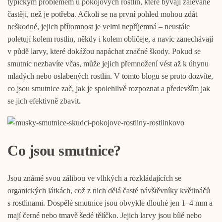
typickým problémem u pokojových rostlin, které bývají zalévané
častěji, než je potřeba. Ačkoli se na první pohled mohou zdát
neškodné, jejich přítomnost je velmi nepříjemná – neustále
poletují kolem rostlin, někdy i kolem obličeje, a navíc zanechávají
v půdě larvy, které dokážou napáchat značné škody. Pokud se
smutnic nezbavíte včas, může jejich přemnožení vést až k úhynu
mladých nebo oslabených rostlin. V tomto blogu se proto dozvíte,
co jsou smutnice zač, jak je spolehlivě rozpoznat a především jak
se jich efektivně zbavit.
Co jsou smutnice?
Jsou známé svou zálibou ve vlhkých a rozkládajících se
organických látkách, což z nich dělá časté návštěvníky květináčů
s rostlinami. Dospělé smutnice jsou obvykle dlouhé jen 1–4 mm a
mají černé nebo tmavě šedé tělíčko. Jejich larvy jsou bílé nebo