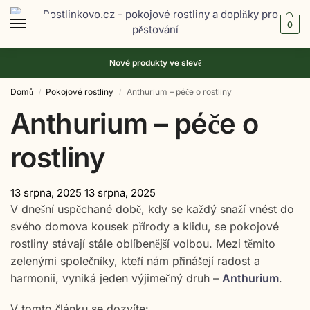
0
Nové produkty ve
slevě
Domů
Pokojové rostliny
Anthurium – péče o rostliny
/
/
Anthurium – péče o
rostliny
13 srpna, 2025
13 srpna, 2025
V dnešní uspěchané době, kdy se každý snaží vnést do
svého domova kousek přírody a klidu, se pokojové
rostliny stávají stále oblíbenější volbou. Mezi těmito
zelenými společníky, kteří nám přinášejí radost a
harmonii, vyniká jeden výjimečný druh –
Anthurium
.
V tomto článku se dozvíte: