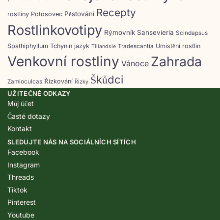
Recepty
Pěstování
rostliny
Potosovec
Rostlinkovotipy
Rýmovník
Sansevieria
Scindapsus
Spathiphyllum
Tchynin jazyk
Umistění rostlin
Tradescantia
Tillandsie
Venkovní rostliny
Zahrada
Vánoce
Škůdci
Řízkování
Zamioculcas
Řízky
UŽITEČNÉ ODKAZY
Můj účet
Časté dotazy
Kontakt
SLEDUJTE NÁS NA SOCIÁLNÍCH SÍTÍCH
Facebook
Instagram
Threads
Tiktok
Pinterest
Youtube