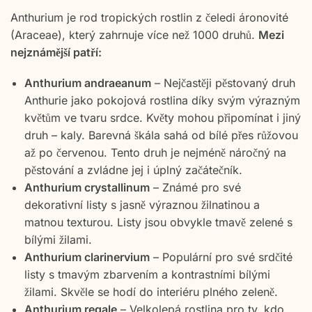
Anthurium je rod tropických rostlin z čeledi áronovité
(Araceae), který zahrnuje více než 1000 druhů.
Mezi
nejznámější patří:
Anthurium andraeanum
– Nejčastěji pěstovaný druh
Anthurie jako pokojová rostlina díky svým výrazným
květům ve tvaru srdce. Květy mohou připomínat i jiný
druh – kaly. Barevná škála sahá od bílé přes růžovou
až po červenou. Tento druh je nejméně náročný na
pěstování a zvládne jej i úplný začátečník.
Anthurium crystallinum
– Známé pro své
dekorativní listy s jasně výraznou žilnatinou a
matnou texturou. Listy jsou obvykle tmavě zelené s
bílými žilami.
Anthurium clarinervium
– Populární pro své srdčité
listy s tmavým zbarvením a kontrastními bílými
žilami. Skvěle se hodí do interiéru plného zeleně.
Anthurium regale
– Velkolepá rostlina pro ty, kdo