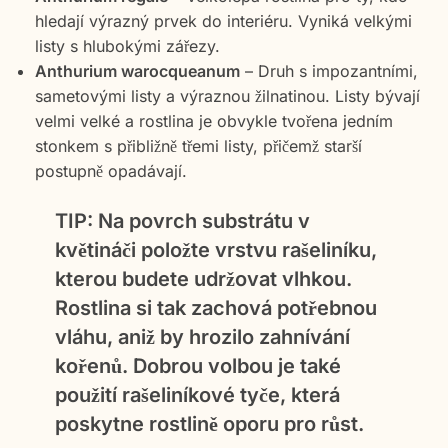
hledají výrazný prvek do interiéru. Vyniká velkými
listy s hlubokými zářezy.
Anthurium warocqueanum
– Druh s impozantními,
sametovými listy a výraznou žilnatinou. Listy bývají
velmi velké a rostlina je obvykle tvořena jedním
stonkem s přibližně třemi listy, přičemž starší
postupně opadávají.
TIP:
Na povrch substrátu v
květináči položte vrstvu rašeliníku,
kterou budete udržovat vlhkou.
Rostlina si tak zachová potřebnou
vláhu, aniž by hrozilo zahnívání
kořenů. Dobrou volbou je také
použití rašeliníkové tyče, která
poskytne rostlině oporu pro růst.