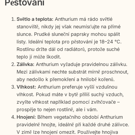
Pěstování
Světlo a teplota:
Anthurium má rádo světlé
stanoviště, nikdy jej však neumísťujte na přímé
slunce. Prudké sluneční paprsky mohou spálit
listy. Ideální teplota pro pěstování je 18–24 °C.
Rostlinu držte dál od radiátorů, protože suché
teplo jí může škodit.
Zálivka:
Anthurium vyžaduje pravidelnou zálivku.
Mezi zálivkami nechte substrát mírně proschnout,
aby nedošlo k přemokření a hnilobě kořenů.
Vlhkost:
Anthurium preferuje vyšší vzdušnou
vlhkost. Pokud máte v bytě příliš suchý vzduch,
zvyšte vlhkost například pomocí zvlhčovače –
prospěje to nejen rostlině, ale i vám.
Hnojení:
Během vegetačního období Anthurium
pravidelně hnojte, ideálně při každé druhé zálivce.
V zimě lze hnojení omezit. Používejte hnojiva