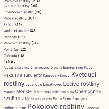
Pokojové rostliny
(214)
Kvetoucí rostliny
(35)
Onemocnění rostlin
(26)
Péče o rostliny
(164)
Škůdci
(29)
Umístění rostlin
(102)
Recepty
(36)
Venkovní rostliny
(147)
Volný čas
(22)
Zahrada
(118)
ŠTÍTKY
Epipremnum
Ficus
Alocasia
Calathea
Chamaedorea
Dracéna
Kvetoucí
Kaktusy a sukulenty
Kapradiny
Konopí
rostliny
Léčivé rostliny
Levandule
Lopatkovec
Onemocnění
Monstera
Monstera deliciosa
Maranta
Máta
rostlin
Orchidej
Palma
Palmy
Peperomia
Ovoce a zelenina
Pokojové rostliny
philodendron
Popínavé